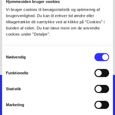
lorem ipsum dolor sit amet ...
Hjemmesiden bruger cookies
lorem ipsum dolor sit amet ...
Vi bruger cookies til besøgsstatistik og optimering af
lorem ipsum dolor sit amet ...
brugervenlighed. Du kan til enhver tid ændre eller
lorem ipsum dolor sit amet ...
tilbagetrække dit samtykke ved at klikke på ”Cookies” i
bunden af siden. Du kan læse mere om de anvendte
lorem ipsum dolor sit amet ...
cookies under ”Detaljer”.
lorem ipsum dolor sit amet ...
lorem ipsum dolor sit amet ...
lorem ipsum dolor sit amet ...
Samtykkevalg
lorem ipsum dolor sit amet ...
Nødvendig
Funktionelle
Statistik
Marketing