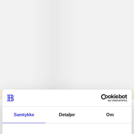
Læsetid: min.
lorem ipsum dolor sit amet ...
Samtykke
Detaljer
Om
Nyhed
lorem ipsum dolor sit amet ...