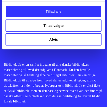
Kontakt os
Afdelinger
Om Bibliotek.dk
Bøger
Tillad alle
Hjælp og vejledning
Artikler
Kontakt os
Film
Privatlivspolitik
Musik
Tillad valgte
Leverandører
Spil
Feedback
English
Noder
Afvis
Tilgængelighedserklæring
Bibliotek.dk er en samlet indgang til alle danske bibliotekers
materialer og til hvad der udgives i Danmark. Du kan bestille
materialer og så hente og låne på dit eget bibliotek. Du kan bruge
Bibliotek.dk til at søge frem, hvad der er udgivet af bøger, musik,
tidsskrifter, artikler, e-bøger, lydbøger osv. Bibliotek.dk er altså ikke
et fysisk bibliotek, men en database og service over hvad der findes på
danske offentlige biblioteker, som du kan bestille og få leveret til dit
lokale bibliotek.