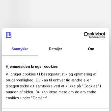
Læsetid: min.
lorem ipsum dolor sit amet ...
Nyhed
lorem ipsum dolor sit amet ...
lorem ipsum dolor sit amet ...
lorem ipsum dolor sit amet ...
lorem ipsum dolor sit amet ...
lorem ipsum dolor sit amet ...
lorem ipsum dolor sit amet ...
Samtykke
Detaljer
Om
lorem ipsum dolor sit amet ...
lorem ipsum dolor sit amet ...
lorem ipsum dolor sit amet ...
Hjemmesiden bruger cookies
lorem ipsum dolor sit amet ...
Vi bruger cookies til besøgsstatistik og optimering af
brugervenlighed. Du kan til enhver tid ændre eller
tilbagetrække dit samtykke ved at klikke på ”Cookies” i
bunden af siden. Du kan læse mere om de anvendte
cookies under ”Detaljer”.