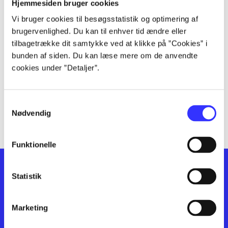
lorem ipsum dolor sit amet ...
Hjemmesiden bruger cookies
lorem ipsum dolor sit amet ...
Vi bruger cookies til besøgsstatistik og optimering af
lorem ipsum dolor sit amet ...
brugervenlighed. Du kan til enhver tid ændre eller
lorem ipsum dolor sit amet ...
tilbagetrække dit samtykke ved at klikke på ”Cookies” i
bunden af siden. Du kan læse mere om de anvendte
lorem ipsum dolor sit amet ...
cookies under ”Detaljer”.
lorem ipsum dolor sit amet ...
lorem ipsum dolor sit amet ...
lorem ipsum dolor sit amet ...
Samtykkevalg
lorem ipsum dolor sit amet ...
Nødvendig
Funktionelle
Statistik
Marketing