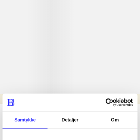
Læsetid: min.
lorem ipsum dolor sit amet ...
Samtykke
Detaljer
Om
Nyhed
lorem ipsum dolor sit amet ...