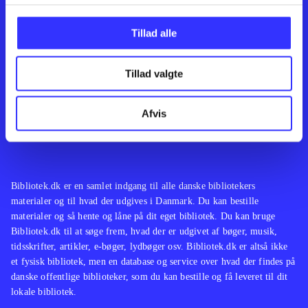
Kontakt os
Afdelinger
Om Bibliotek.dk
Bøger
Tillad alle
Hjælp og vejledning
Artikler
Kontakt os
Film
Privatlivspolitik
Musik
Tillad valgte
Leverandører
Spil
Feedback
English
Noder
Afvis
Tilgængelighedserklæring
Bibliotek.dk er en samlet indgang til alle danske bibliotekers
materialer og til hvad der udgives i Danmark. Du kan bestille
materialer og så hente og låne på dit eget bibliotek. Du kan bruge
Bibliotek.dk til at søge frem, hvad der er udgivet af bøger, musik,
tidsskrifter, artikler, e-bøger, lydbøger osv. Bibliotek.dk er altså ikke
et fysisk bibliotek, men en database og service over hvad der findes på
danske offentlige biblioteker, som du kan bestille og få leveret til dit
lokale bibliotek.