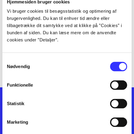
lorem ipsum dolor sit amet ...
Hjemmesiden bruger cookies
lorem ipsum dolor sit amet ...
Vi bruger cookies til besøgsstatistik og optimering af
lorem ipsum dolor sit amet ...
brugervenlighed. Du kan til enhver tid ændre eller
lorem ipsum dolor sit amet ...
tilbagetrække dit samtykke ved at klikke på ”Cookies” i
bunden af siden. Du kan læse mere om de anvendte
lorem ipsum dolor sit amet ...
cookies under ”Detaljer”.
lorem ipsum dolor sit amet ...
lorem ipsum dolor sit amet ...
lorem ipsum dolor sit amet ...
Samtykkevalg
lorem ipsum dolor sit amet ...
Nødvendig
Funktionelle
Statistik
Marketing