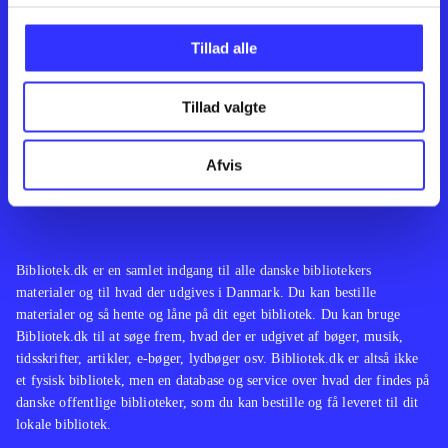
Kontakt os
Afdelinger
Om Bibliotek.dk
Bøger
Tillad alle
Hjælp og vejledning
Artikler
Kontakt os
Film
Privatlivspolitik
Musik
Tillad valgte
Leverandører
Spil
Feedback
English
Noder
Afvis
Tilgængelighedserklæring
Bibliotek.dk er en samlet indgang til alle danske bibliotekers
materialer og til hvad der udgives i Danmark. Du kan bestille
materialer og så hente og låne på dit eget bibliotek. Du kan bruge
Bibliotek.dk til at søge frem, hvad der er udgivet af bøger, musik,
tidsskrifter, artikler, e-bøger, lydbøger osv. Bibliotek.dk er altså ikke
et fysisk bibliotek, men en database og service over hvad der findes på
danske offentlige biblioteker, som du kan bestille og få leveret til dit
lokale bibliotek.