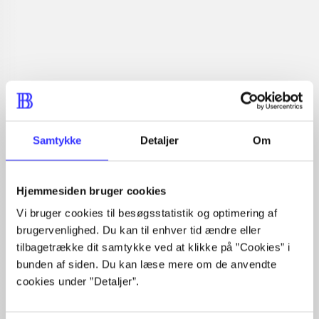
Læsetid: min.
lorem ipsum dolor sit amet ...
Nyhed
lorem ipsum dolor sit amet ...
lorem ipsum dolor sit amet ...
lorem ipsum dolor sit amet ...
lorem ipsum dolor sit amet ...
lorem ipsum dolor sit amet ...
lorem ipsum dolor sit amet ...
Samtykke
Detaljer
Om
lorem ipsum dolor sit amet ...
lorem ipsum dolor sit amet ...
lorem ipsum dolor sit amet ...
Hjemmesiden bruger cookies
lorem ipsum dolor sit amet ...
Vi bruger cookies til besøgsstatistik og optimering af
brugervenlighed. Du kan til enhver tid ændre eller
tilbagetrække dit samtykke ved at klikke på ”Cookies” i
bunden af siden. Du kan læse mere om de anvendte
cookies under ”Detaljer”.