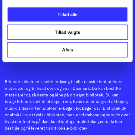
Kontakt os
Afdelinger
Om Bibliotek.dk
Bøger
Tillad alle
Hjælp og vejledning
Artikler
Kontakt os
Film
Privatlivspolitik
Musik
Tillad valgte
Feedback
Leverandører
Spil
English
Noder
Afvis
Tilgængelighedserklæring
Bibliotek.dk er en samlet indgang til alle danske bibliotekers
materialer og til hvad der udgives i Danmark. Du kan bestille
materialer og så hente og låne på dit eget bibliotek. Du kan
bruge Bibliotek.dk til at søge frem, hvad der er udgivet af bøger,
musik, tidsskrifter, artikler, e-bøger, lydbøger osv. Bibliotek.dk
er altså ikke et fysisk bibliotek, men en database og service over
hvad der findes på danske offentlige biblioteker, som du kan
bestille og få leveret til dit lokale bibliotek.