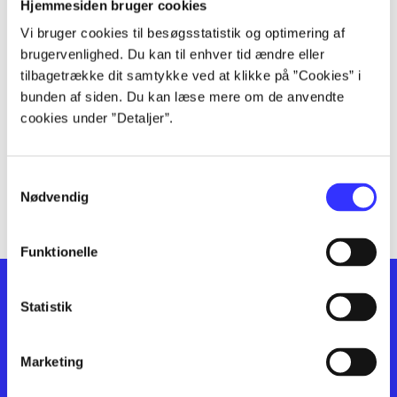
lorem ipsum dolor sit amet ...
Hjemmesiden bruger cookies
lorem ipsum dolor sit amet ...
Vi bruger cookies til besøgsstatistik og optimering af
lorem ipsum dolor sit amet ...
brugervenlighed. Du kan til enhver tid ændre eller
lorem ipsum dolor sit amet ...
tilbagetrække dit samtykke ved at klikke på ”Cookies” i
lorem ipsum dolor sit amet ...
bunden af siden. Du kan læse mere om de anvendte
cookies under ”Detaljer”.
lorem ipsum dolor sit amet ...
lorem ipsum dolor sit amet ...
lorem ipsum dolor sit amet ...
Samtykkevalg
lorem ipsum dolor sit amet ...
Nødvendig
Funktionelle
Statistik
Marketing