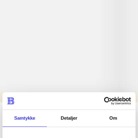
Læsetid: min.
lorem ipsum dolor sit amet ...
Samtykke
Detaljer
Om
Nyhed
lorem ipsum dolor sit amet ...