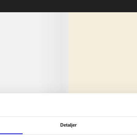
lorem ipsum dolor sit amet ...
Nyhed
olor sit amet ...
Detaljer
olor sit amet ...