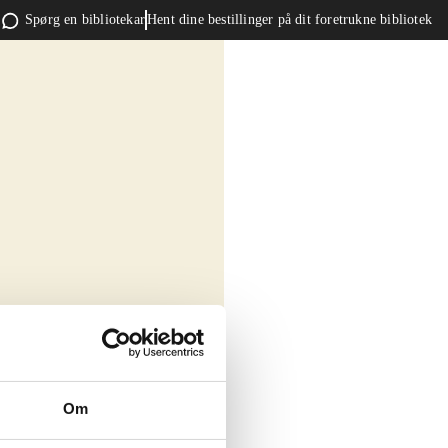
Spørg en bibliotekar
Hent dine bestillinger på dit foretrukne bibliotek
Om