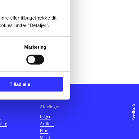
dre eller tilbagetrække dit
okies under ”Detaljer”.
Marketing
Tillad alle
Feedback
Afdelinger
k
Bøger
ning
Artikler
Film
Musik