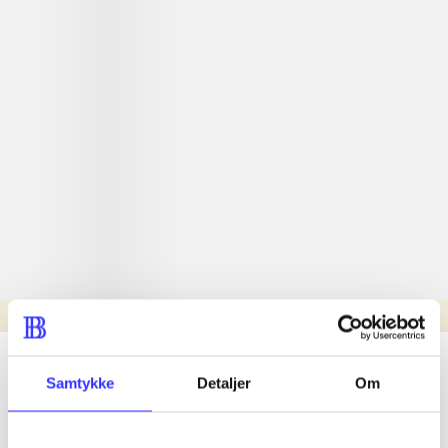
Læsetid: min.
lorem ipsum dolor sit amet ...
Samtykke
Detaljer
Om
Nyhed
lorem ipsum dolor sit amet ...