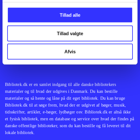
Kontakt os
Afdelinger
Om Bibliotek.dk
Bøger
Tillad alle
Hjælp og vejledning
Artikler
Kontakt os
Film
Privatlivspolitik
Musik
Tillad valgte
Leverandører
Spil
Feedback
English
Noder
Afvis
Tilgængelighedserklæring
Bibliotek.dk er en samlet indgang til alle danske bibliotekers
materialer og til hvad der udgives i Danmark. Du kan bestille
materialer og så hente og låne på dit eget bibliotek. Du kan bruge
Bibliotek.dk til at søge frem, hvad der er udgivet af bøger, musik,
tidsskrifter, artikler, e-bøger, lydbøger osv. Bibliotek.dk er altså ikke
et fysisk bibliotek, men en database og service over hvad der findes på
danske offentlige biblioteker, som du kan bestille og få leveret til dit
lokale bibliotek.