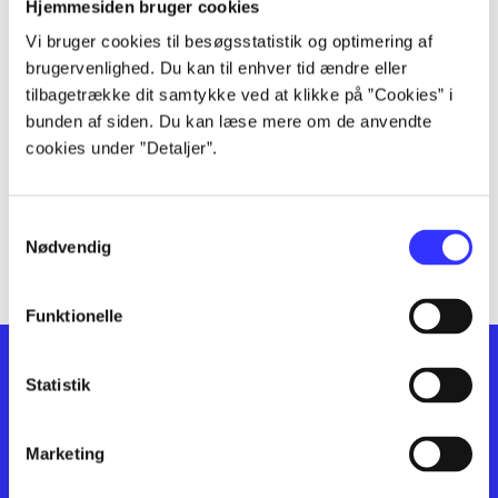
lorem ipsum dolor sit amet ...
Hjemmesiden bruger cookies
lorem ipsum dolor sit amet ...
Vi bruger cookies til besøgsstatistik og optimering af
lorem ipsum dolor sit amet ...
brugervenlighed. Du kan til enhver tid ændre eller
lorem ipsum dolor sit amet ...
tilbagetrække dit samtykke ved at klikke på ”Cookies” i
bunden af siden. Du kan læse mere om de anvendte
lorem ipsum dolor sit amet ...
cookies under ”Detaljer”.
lorem ipsum dolor sit amet ...
lorem ipsum dolor sit amet ...
lorem ipsum dolor sit amet ...
Samtykkevalg
lorem ipsum dolor sit amet ...
Nødvendig
Funktionelle
Statistik
Marketing