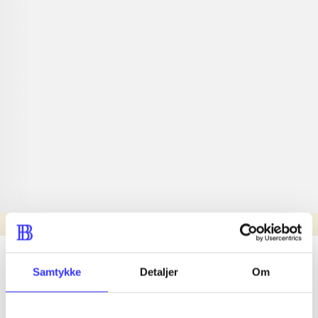
Læsetid: min.
lorem ipsum dolor sit amet ...
Samtykke
Detaljer
Om
Nyhed
lorem ipsum dolor sit amet ...