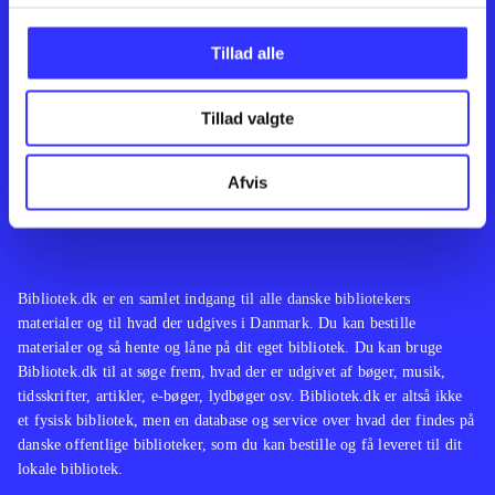
Kontakt os
Afdelinger
Om Bibliotek.dk
Bøger
Tillad alle
Hjælp og vejledning
Artikler
Kontakt os
Film
Privatlivspolitik
Musik
Tillad valgte
Leverandører
Spil
Feedback
English
Noder
Afvis
Tilgængelighedserklæring
Bibliotek.dk er en samlet indgang til alle danske bibliotekers
materialer og til hvad der udgives i Danmark. Du kan bestille
materialer og så hente og låne på dit eget bibliotek. Du kan bruge
Bibliotek.dk til at søge frem, hvad der er udgivet af bøger, musik,
tidsskrifter, artikler, e-bøger, lydbøger osv. Bibliotek.dk er altså ikke
et fysisk bibliotek, men en database og service over hvad der findes på
danske offentlige biblioteker, som du kan bestille og få leveret til dit
lokale bibliotek.