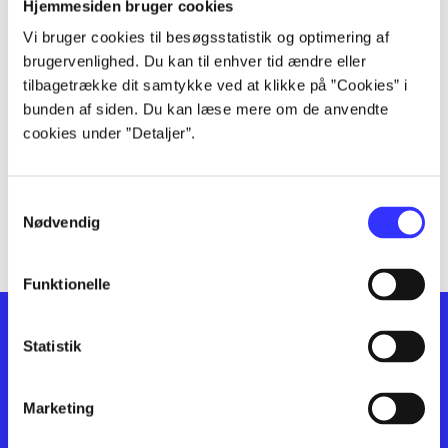
lorem ipsum dolor sit amet ...
Hjemmesiden bruger cookies
lorem ipsum dolor sit amet ...
Vi bruger cookies til besøgsstatistik og optimering af
lorem ipsum dolor sit amet ...
brugervenlighed. Du kan til enhver tid ændre eller
lorem ipsum dolor sit amet ...
tilbagetrække dit samtykke ved at klikke på ”Cookies” i
bunden af siden. Du kan læse mere om de anvendte
lorem ipsum dolor sit amet ...
cookies under ”Detaljer”.
lorem ipsum dolor sit amet ...
lorem ipsum dolor sit amet ...
lorem ipsum dolor sit amet ...
Samtykkevalg
lorem ipsum dolor sit amet ...
Nødvendig
Funktionelle
Statistik
Marketing