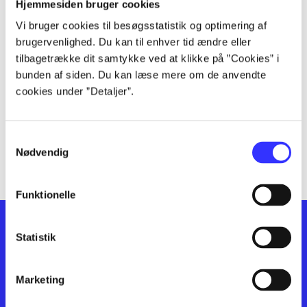
lorem ipsum dolor sit amet ...
Hjemmesiden bruger cookies
lorem ipsum dolor sit amet ...
Vi bruger cookies til besøgsstatistik og optimering af
lorem ipsum dolor sit amet ...
brugervenlighed. Du kan til enhver tid ændre eller
lorem ipsum dolor sit amet ...
tilbagetrække dit samtykke ved at klikke på ”Cookies” i
bunden af siden. Du kan læse mere om de anvendte
lorem ipsum dolor sit amet ...
cookies under ”Detaljer”.
lorem ipsum dolor sit amet ...
lorem ipsum dolor sit amet ...
lorem ipsum dolor sit amet ...
Samtykkevalg
lorem ipsum dolor sit amet ...
Nødvendig
Funktionelle
Statistik
Marketing