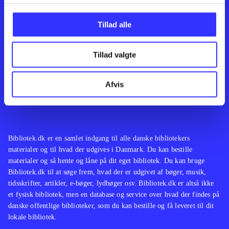
Kontakt os
Afdelinger
Om Bibliotek.dk
Bøger
Tillad alle
Hjælp og vejledning
Artikler
Kontakt os
Film
Privatlivspolitik
Musik
Tillad valgte
Leverandører
Spil
Feedback
English
Noder
Afvis
Tilgængelighedserklæring
Bibliotek.dk er en samlet indgang til alle danske bibliotekers
materialer og til hvad der udgives i Danmark. Du kan bestille
materialer og så hente og låne på dit eget bibliotek. Du kan bruge
Bibliotek.dk til at søge frem, hvad der er udgivet af bøger, musik,
tidsskrifter, artikler, e-bøger, lydbøger osv. Bibliotek.dk er altså ikke
et fysisk bibliotek, men en database og service over hvad der findes på
danske offentlige biblioteker, som du kan bestille og få leveret til dit
lokale bibliotek.