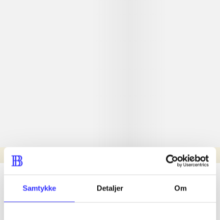
Læsetid: min.
lorem ipsum dolor sit amet ...
Samtykke
Detaljer
Om
Nyhed
lorem ipsum dolor sit amet ...