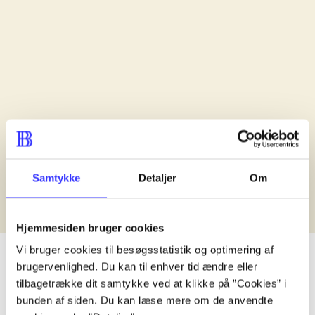
Samtykke
Detaljer
Om
Hjemmesiden bruger cookies
Vi bruger cookies til besøgsstatistik og optimering af
Læsetid: min.
lorem ipsum dolor sit amet ...
brugervenlighed. Du kan til enhver tid ændre eller
Nyhed
tilbagetrække dit samtykke ved at klikke på ”Cookies” i
bunden af siden. Du kan læse mere om de anvendte
lorem ipsum dolor sit amet ...