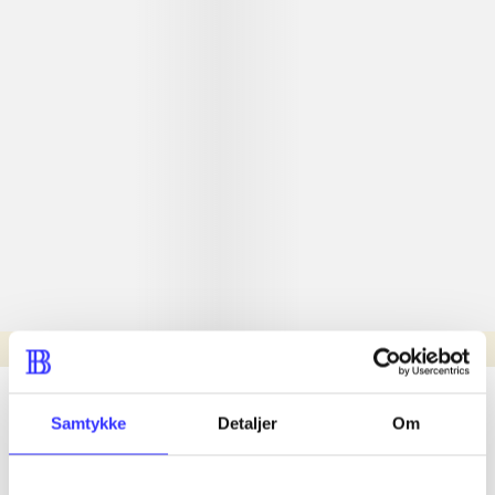
Læsetid: min.
lorem ipsum dolor sit amet ...
Samtykke
Detaljer
Om
Nyhed
lorem ipsum dolor sit amet ...