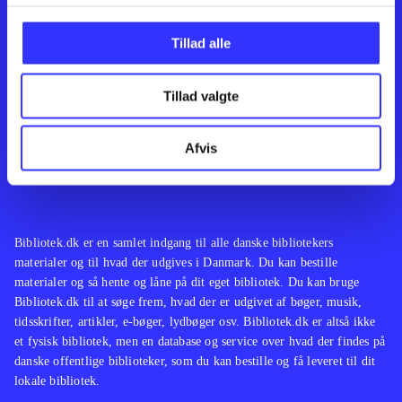
Kontakt os
Afdelinger
Om Bibliotek.dk
Bøger
Tillad alle
Hjælp og vejledning
Artikler
Kontakt os
Film
Privatlivspolitik
Musik
Tillad valgte
Leverandører
Spil
Feedback
English
Noder
Afvis
Tilgængelighedserklæring
Bibliotek.dk er en samlet indgang til alle danske bibliotekers
materialer og til hvad der udgives i Danmark. Du kan bestille
materialer og så hente og låne på dit eget bibliotek. Du kan bruge
Bibliotek.dk til at søge frem, hvad der er udgivet af bøger, musik,
tidsskrifter, artikler, e-bøger, lydbøger osv. Bibliotek.dk er altså ikke
et fysisk bibliotek, men en database og service over hvad der findes på
danske offentlige biblioteker, som du kan bestille og få leveret til dit
lokale bibliotek.