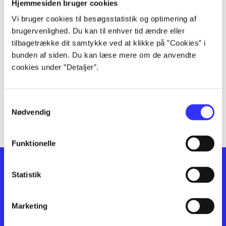
lorem ipsum dolor sit amet ...
Hjemmesiden bruger cookies
lorem ipsum dolor sit amet ...
Vi bruger cookies til besøgsstatistik og optimering af
lorem ipsum dolor sit amet ...
brugervenlighed. Du kan til enhver tid ændre eller
lorem ipsum dolor sit amet ...
tilbagetrække dit samtykke ved at klikke på ”Cookies” i
bunden af siden. Du kan læse mere om de anvendte
lorem ipsum dolor sit amet ...
cookies under ”Detaljer”.
lorem ipsum dolor sit amet ...
lorem ipsum dolor sit amet ...
lorem ipsum dolor sit amet ...
Samtykkevalg
lorem ipsum dolor sit amet ...
Nødvendig
Funktionelle
Statistik
Marketing