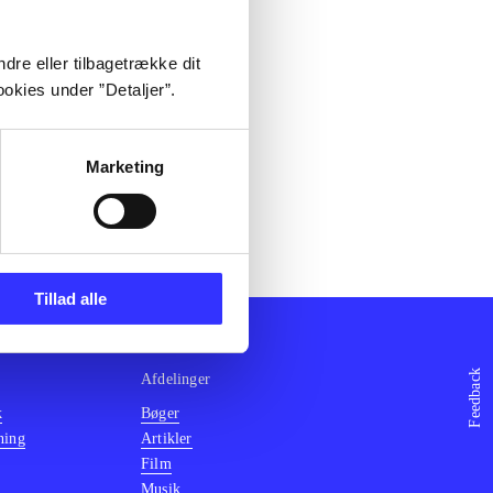
dre eller tilbagetrække dit
okies under ”Detaljer”.
Marketing
Tillad alle
Feedback
Afdelinger
k
Bøger
ning
Artikler
Film
Musik