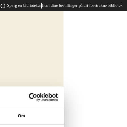
Spørg en bibliotekar
Hent dine bestillinger på dit foretrukne bibliotek
Om