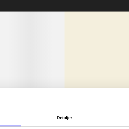
lorem ipsum dolor sit amet ...
Nyhed
olor sit amet ...
Detaljer
olor sit amet ...