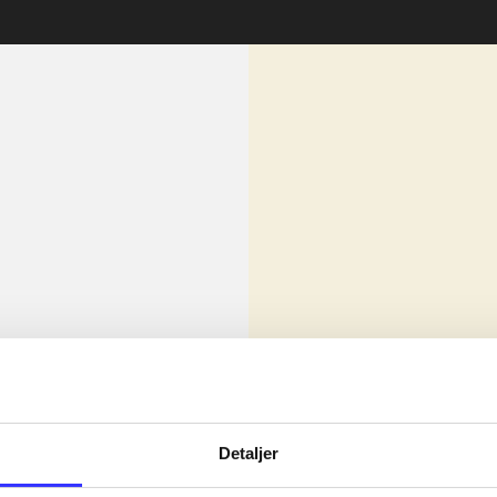
lorem ipsum dolor sit amet ...
Nyhed
olor sit amet ...
Detaljer
olor sit amet ...