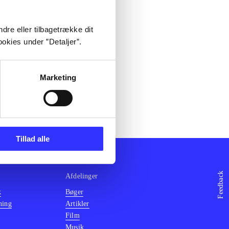
dre eller tilbagetrække dit
okies under ”Detaljer”.
Marketing
Tillad alle
Feedback
Afdelinger
k
Bøger
ning
Artikler
Film
Musik