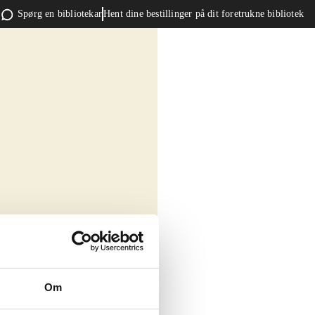
Spørg en bibliotekar
Hent dine bestillinger på dit foretrukne bibliotek
Om