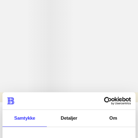
Læsetid: min.
lorem ipsum dolor sit amet ...
Samtykke
Detaljer
Om
Nyhed
lorem ipsum dolor sit amet ...