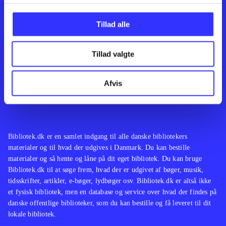
Kontakt os
Afdelinger
Om Bibliotek.dk
Bøger
Tillad alle
Hjælp og vejledning
Artikler
Kontakt os
Film
Privatlivspolitik
Musik
Tillad valgte
Leverandører
Spil
Feedback
English
Noder
Afvis
Tilgængelighedserklæring
Bibliotek.dk er en samlet indgang til alle danske bibliotekers
materialer og til hvad der udgives i Danmark. Du kan bestille
materialer og så hente og låne på dit eget bibliotek. Du kan bruge
Bibliotek.dk til at søge frem, hvad der er udgivet af bøger, musik,
tidsskrifter, artikler, e-bøger, lydbøger osv. Bibliotek.dk er altså ikke
et fysisk bibliotek, men en database og service over hvad der findes på
danske offentlige biblioteker, som du kan bestille og få leveret til dit
lokale bibliotek.