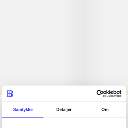
Læsetid: min.
lorem ipsum dolor sit amet ...
Samtykke
Detaljer
Om
Nyhed
lorem ipsum dolor sit amet ...