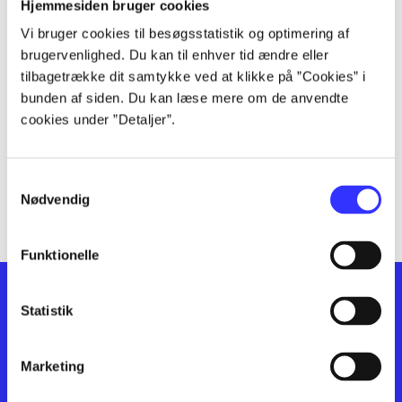
lorem ipsum dolor sit amet ...
Hjemmesiden bruger cookies
lorem ipsum dolor sit amet ...
Vi bruger cookies til besøgsstatistik og optimering af
lorem ipsum dolor sit amet ...
brugervenlighed. Du kan til enhver tid ændre eller
lorem ipsum dolor sit amet ...
tilbagetrække dit samtykke ved at klikke på ”Cookies” i
bunden af siden. Du kan læse mere om de anvendte
lorem ipsum dolor sit amet ...
cookies under ”Detaljer”.
lorem ipsum dolor sit amet ...
lorem ipsum dolor sit amet ...
lorem ipsum dolor sit amet ...
Samtykkevalg
lorem ipsum dolor sit amet ...
Nødvendig
Funktionelle
Statistik
Marketing