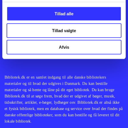
Kontakt os
Afdelinger
Om Bibliotek.dk
Bøger
Tillad alle
Hjælp og vejledning
Artikler
Kontakt os
Film
Privatlivspolitik
Musik
Tillad valgte
Leverandører
Spil
Feedback
English
Noder
Afvis
Tilgængelighedserklæring
Bibliotek.dk er en samlet indgang til alle danske bibliotekers
materialer og til hvad der udgives i Danmark. Du kan bestille
materialer og så hente og låne på dit eget bibliotek. Du kan bruge
Bibliotek.dk til at søge frem, hvad der er udgivet af bøger, musik,
tidsskrifter, artikler, e-bøger, lydbøger osv. Bibliotek.dk er altså ikke
et fysisk bibliotek, men en database og service over hvad der findes på
danske offentlige biblioteker, som du kan bestille og få leveret til dit
lokale bibliotek.