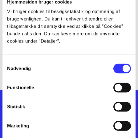
lorem ipsum dolor sit amet ...
Hjemmesiden bruger cookies
lorem ipsum dolor sit amet ...
Vi bruger cookies til besøgsstatistik og optimering af
lorem ipsum dolor sit amet ...
brugervenlighed. Du kan til enhver tid ændre eller
lorem ipsum dolor sit amet ...
tilbagetrække dit samtykke ved at klikke på ”Cookies” i
lorem ipsum dolor sit amet ...
bunden af siden. Du kan læse mere om de anvendte
cookies under ”Detaljer”.
lorem ipsum dolor sit amet ...
lorem ipsum dolor sit amet ...
lorem ipsum dolor sit amet ...
Samtykkevalg
lorem ipsum dolor sit amet ...
Nødvendig
Funktionelle
Statistik
Marketing