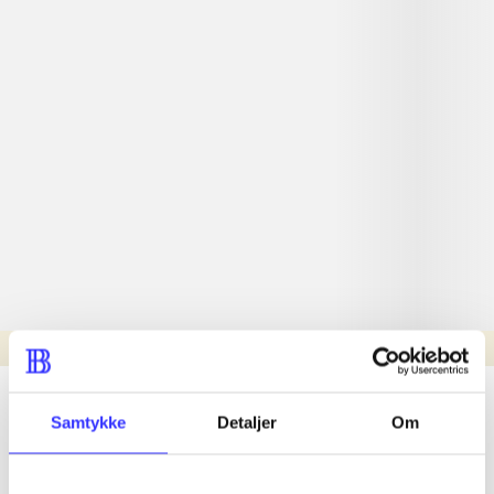
Læsetid: min.
lorem ipsum dolor sit amet ...
Samtykke
Detaljer
Om
Nyhed
lorem ipsum dolor sit amet ...