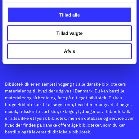
Kontakt os
Afdelinger
Om Bibliotek.dk
Bøger
Tillad alle
Hjælp og vejledning
Artikler
Kontakt os
Film
Privatlivspolitik
Musik
Tillad valgte
Feedback
Leverandører
Spil
English
Noder
Afvis
Tilgængelighedserklæring
Bibliotek.dk er en samlet indgang til alle danske bibliotekers
materialer og til hvad der udgives i Danmark. Du kan bestille
materialer og så hente og låne på dit eget bibliotek. Du kan
bruge Bibliotek.dk til at søge frem, hvad der er udgivet af bøger,
musik, tidsskrifter, artikler, e-bøger, lydbøger osv. Bibliotek.dk
er altså ikke et fysisk bibliotek, men en database og service over
hvad der findes på danske offentlige biblioteker, som du kan
bestille og få leveret til dit lokale bibliotek.