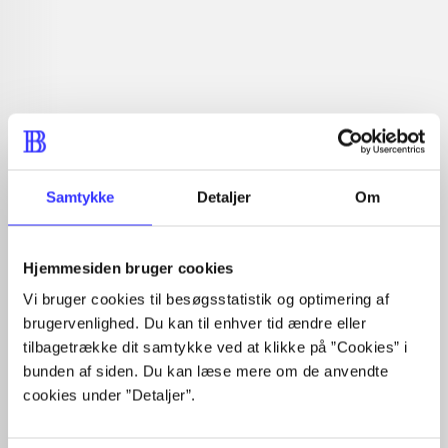
Læsetid: min.
lorem ipsum dolor sit amet ...
Nyhed
lorem ipsum dolor sit amet ...
lorem ipsum dolor sit amet ...
lorem ipsum dolor sit amet ...
lorem ipsum dolor sit amet ...
lorem ipsum dolor sit amet ...
lorem ipsum dolor sit amet ...
Samtykke
Detaljer
Om
lorem ipsum dolor sit amet ...
lorem ipsum dolor sit amet ...
lorem ipsum dolor sit amet ...
Hjemmesiden bruger cookies
lorem ipsum dolor sit amet ...
Vi bruger cookies til besøgsstatistik og optimering af
brugervenlighed. Du kan til enhver tid ændre eller
tilbagetrække dit samtykke ved at klikke på ”Cookies” i
bunden af siden. Du kan læse mere om de anvendte
cookies under ”Detaljer”.