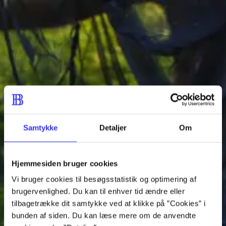
Gå til indhold
Spørg en bibliotekar
Hent dine bestillinger på dit foretrukne bibliotek
Læsetid: min.
lorem ipsum dolor sit amet ...
Nyhed
lorem ipsum dolor sit amet ...
lorem ipsum dolor sit amet ...
Samtykke
Detaljer
Om
lorem ipsum dolor sit amet ...
lorem ipsum dolor sit amet ...
Hjemmesiden bruger cookies
lorem ipsum dolor sit amet ...
Vi bruger cookies til besøgsstatistik og optimering af
lorem ipsum dolor sit amet ...
brugervenlighed. Du kan til enhver tid ændre eller
tilbagetrække dit samtykke ved at klikke på ”Cookies” i
lorem ipsum dolor sit amet ...
bunden af siden. Du kan læse mere om de anvendte
lorem ipsum dolor sit amet ...