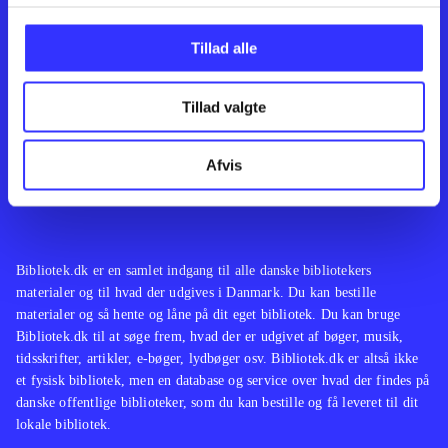
Kontakt os
Afdelinger
Om Bibliotek.dk
Bøger
Tillad alle
Hjælp og vejledning
Artikler
Kontakt os
Film
Privatlivspolitik
Musik
Tillad valgte
Leverandører
Spil
Feedback
English
Noder
Afvis
Tilgængelighedserklæring
Bibliotek.dk er en samlet indgang til alle danske bibliotekers
materialer og til hvad der udgives i Danmark. Du kan bestille
materialer og så hente og låne på dit eget bibliotek. Du kan bruge
Bibliotek.dk til at søge frem, hvad der er udgivet af bøger, musik,
tidsskrifter, artikler, e-bøger, lydbøger osv. Bibliotek.dk er altså ikke
et fysisk bibliotek, men en database og service over hvad der findes på
danske offentlige biblioteker, som du kan bestille og få leveret til dit
lokale bibliotek.