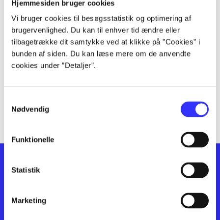
lorem ipsum dolor sit amet ...
Hjemmesiden bruger cookies
lorem ipsum dolor sit amet ...
Vi bruger cookies til besøgsstatistik og optimering af
lorem ipsum dolor sit amet ...
brugervenlighed. Du kan til enhver tid ændre eller
lorem ipsum dolor sit amet ...
tilbagetrække dit samtykke ved at klikke på ”Cookies” i
bunden af siden. Du kan læse mere om de anvendte
lorem ipsum dolor sit amet ...
cookies under ”Detaljer”.
lorem ipsum dolor sit amet ...
lorem ipsum dolor sit amet ...
lorem ipsum dolor sit amet ...
Samtykkevalg
lorem ipsum dolor sit amet ...
Nødvendig
Funktionelle
Statistik
Marketing