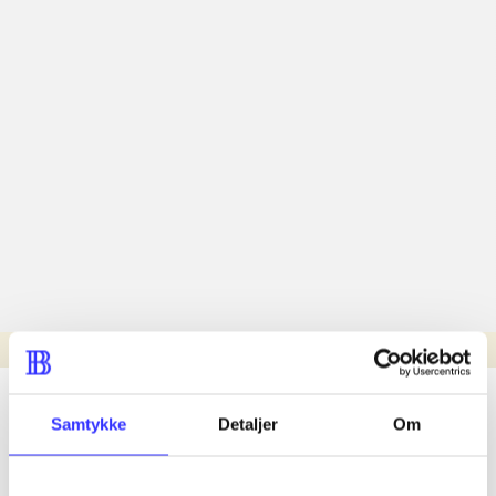
Læsetid: min.
lorem ipsum dolor sit amet ...
Samtykke
Detaljer
Om
Nyhed
lorem ipsum dolor sit amet ...