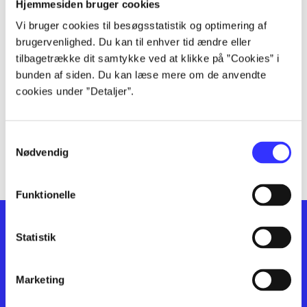
lorem ipsum dolor sit amet ...
Hjemmesiden bruger cookies
lorem ipsum dolor sit amet ...
Vi bruger cookies til besøgsstatistik og optimering af
lorem ipsum dolor sit amet ...
brugervenlighed. Du kan til enhver tid ændre eller
lorem ipsum dolor sit amet ...
tilbagetrække dit samtykke ved at klikke på ”Cookies” i
bunden af siden. Du kan læse mere om de anvendte
lorem ipsum dolor sit amet ...
cookies under ”Detaljer”.
lorem ipsum dolor sit amet ...
lorem ipsum dolor sit amet ...
lorem ipsum dolor sit amet ...
Samtykkevalg
lorem ipsum dolor sit amet ...
Nødvendig
Funktionelle
Statistik
Marketing