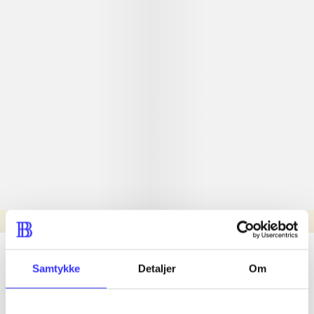
Læsetid: min.
lorem ipsum dolor sit amet ...
Samtykke
Detaljer
Om
Nyhed
lorem ipsum dolor sit amet ...