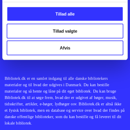
Kontakt os
Afdelinger
Om Bibliotek.dk
Bøger
Tillad alle
Hjælp og vejledning
Artikler
Kontakt os
Film
Privatlivspolitik
Musik
Tillad valgte
Leverandører
Spil
Feedback
English
Noder
Afvis
Tilgængelighedserklæring
Bibliotek.dk er en samlet indgang til alle danske bibliotekers
materialer og til hvad der udgives i Danmark. Du kan bestille
materialer og så hente og låne på dit eget bibliotek. Du kan bruge
Bibliotek.dk til at søge frem, hvad der er udgivet af bøger, musik,
tidsskrifter, artikler, e-bøger, lydbøger osv. Bibliotek.dk er altså ikke
et fysisk bibliotek, men en database og service over hvad der findes på
danske offentlige biblioteker, som du kan bestille og få leveret til dit
lokale bibliotek.