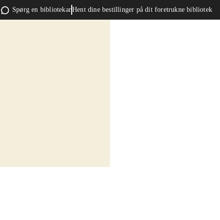
Spørg en bibliotekar
Hent dine bestillinger på dit foretrukne bibliotek