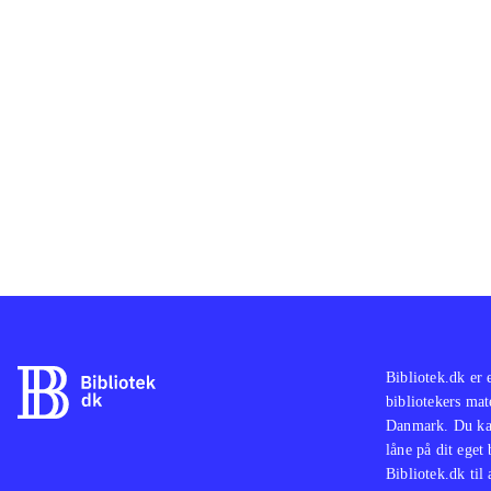
lorem ipsum d
lorem ipsum d
lorem ipsum d
lorem ipsum d
lorem ipsum d
lorem ipsum d
lorem ipsum d
lorem ipsum d
Bibliotek.dk er 
bibliotekers mat
Danmark. Du kan
låne på dit eget
Bibliotek.dk til