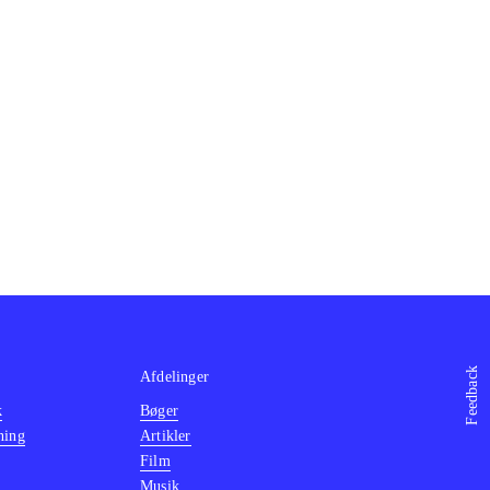
Feedback
Afdelinger
k
Bøger
ning
Artikler
Film
Musik