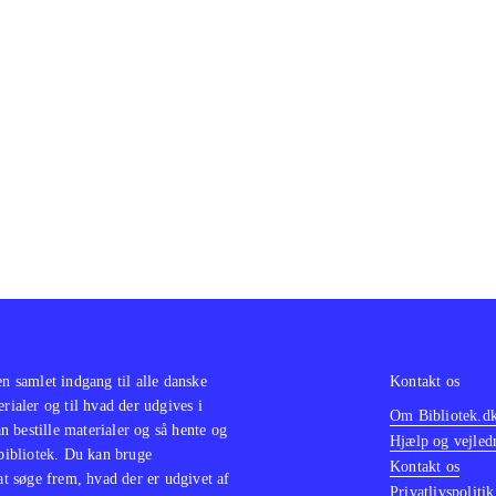
olor sit amet ...
olor sit amet ...
olor sit amet ...
olor sit amet ...
olor sit amet ...
olor sit amet ...
olor sit amet ...
olor sit amet ...
en samlet indgang til alle danske
Kontakt os
erialer og til hvad der udgives i
Om Bibliotek.d
 bestille materialer og så hente og
Hjælp og vejled
 bibliotek. Du kan bruge
Kontakt os
 at søge frem, hvad der er udgivet af
Privatlivspolitik