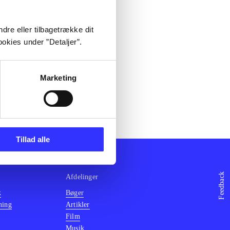
dre eller tilbagetrække dit
okies under ”Detaljer”.
Marketing
Tillad alle
Feedback
Afdelinger
k
Bøger
ning
Artikler
Film
Musik