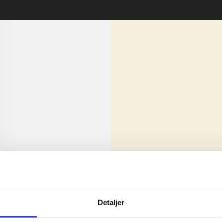
lorem ipsum dolor sit amet ...
Nyhed
olor sit amet ...
Detaljer
olor sit amet ...