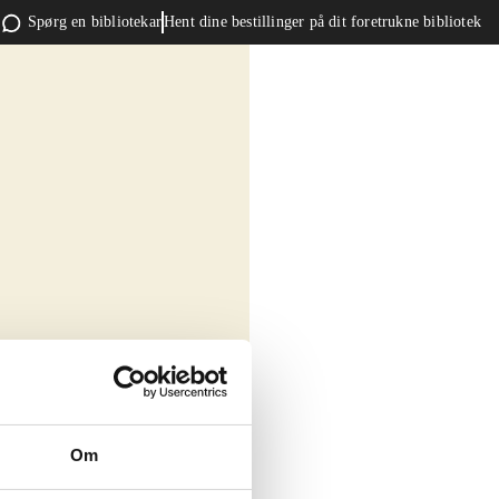
Spørg en bibliotekar
Hent dine bestillinger på dit foretrukne bibliotek
Om