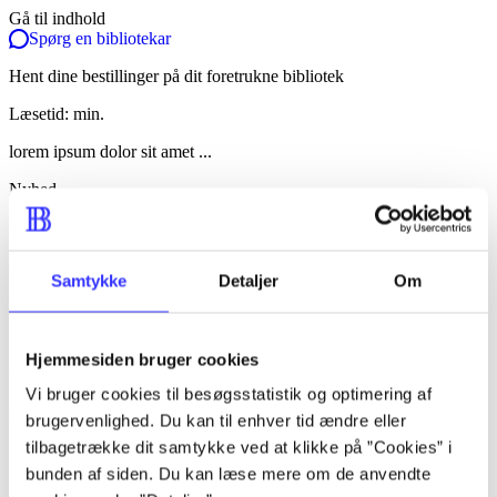
Gå til indhold
Spørg en bibliotekar
Hent dine bestillinger på dit foretrukne bibliotek
Læsetid: min.
lorem ipsum dolor sit amet ...
Nyhed
lorem ipsum dolor sit amet ...
lorem ipsum dolor sit amet ...
Samtykke
Detaljer
Om
lorem ipsum dolor sit amet ...
lorem ipsum dolor sit amet ...
Hjemmesiden bruger cookies
lorem ipsum dolor sit amet ...
Vi bruger cookies til besøgsstatistik og optimering af
lorem ipsum dolor sit amet ...
brugervenlighed. Du kan til enhver tid ændre eller
tilbagetrække dit samtykke ved at klikke på ”Cookies” i
lorem ipsum dolor sit amet ...
bunden af siden. Du kan læse mere om de anvendte
lorem ipsum dolor sit amet ...