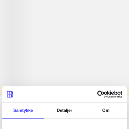
Læsetid: min.
lorem ipsum dolor sit amet ...
Samtykke
Detaljer
Om
Nyhed
lorem ipsum dolor sit amet ...