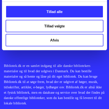
Kontakt os
Afdelinger
Om Bibliotek.dk
Bøger
Tillad alle
Hjælp og vejledning
Artikler
Kontakt os
Film
Privatlivspolitik
Musik
Tillad valgte
Leverandører
Spil
Feedback
English
Noder
Afvis
Tilgængelighedserklæring
Bibliotek.dk er en samlet indgang til alle danske bibliotekers
materialer og til hvad der udgives i Danmark. Du kan bestille
materialer og så hente og låne på dit eget bibliotek. Du kan bruge
Bibliotek.dk til at søge frem, hvad der er udgivet af bøger, musik,
tidsskrifter, artikler, e-bøger, lydbøger osv. Bibliotek.dk er altså ikke
et fysisk bibliotek, men en database og service over hvad der findes på
danske offentlige biblioteker, som du kan bestille og få leveret til dit
lokale bibliotek.