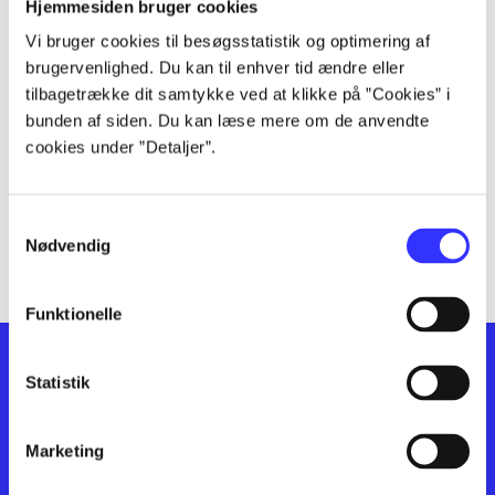
lorem ipsum dolor sit amet ...
Hjemmesiden bruger cookies
lorem ipsum dolor sit amet ...
Vi bruger cookies til besøgsstatistik og optimering af
lorem ipsum dolor sit amet ...
brugervenlighed. Du kan til enhver tid ændre eller
lorem ipsum dolor sit amet ...
tilbagetrække dit samtykke ved at klikke på ”Cookies” i
bunden af siden. Du kan læse mere om de anvendte
lorem ipsum dolor sit amet ...
cookies under ”Detaljer”.
lorem ipsum dolor sit amet ...
lorem ipsum dolor sit amet ...
lorem ipsum dolor sit amet ...
Samtykkevalg
lorem ipsum dolor sit amet ...
Nødvendig
Funktionelle
Statistik
Marketing