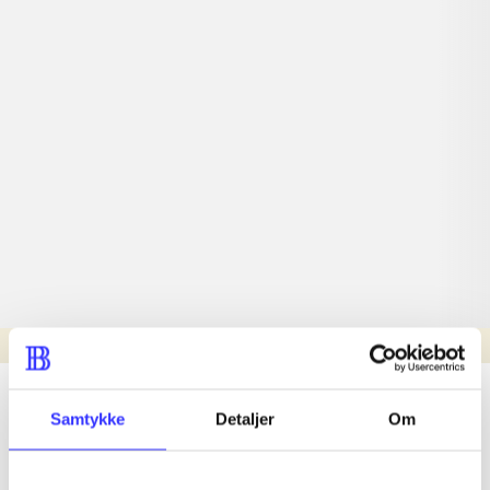
Læsetid: min.
lorem ipsum dolor sit amet ...
Samtykke
Detaljer
Om
Nyhed
lorem ipsum dolor sit amet ...