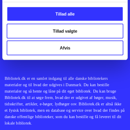
Kontakt os
Afdelinger
Om Bibliotek.dk
Bøger
Tillad alle
Hjælp og vejledning
Artikler
Kontakt os
Film
Privatlivspolitik
Musik
Tillad valgte
Leverandører
Spil
Feedback
English
Noder
Afvis
Tilgængelighedserklæring
Bibliotek.dk er en samlet indgang til alle danske bibliotekers
materialer og til hvad der udgives i Danmark. Du kan bestille
materialer og så hente og låne på dit eget bibliotek. Du kan bruge
Bibliotek.dk til at søge frem, hvad der er udgivet af bøger, musik,
tidsskrifter, artikler, e-bøger, lydbøger osv. Bibliotek.dk er altså ikke
et fysisk bibliotek, men en database og service over hvad der findes på
danske offentlige biblioteker, som du kan bestille og få leveret til dit
lokale bibliotek.