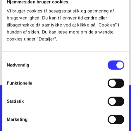
lorem ipsum dolor sit amet ...
Hjemmesiden bruger cookies
lorem ipsum dolor sit amet ...
Vi bruger cookies til besøgsstatistik og optimering af
lorem ipsum dolor sit amet ...
brugervenlighed. Du kan til enhver tid ændre eller
lorem ipsum dolor sit amet ...
tilbagetrække dit samtykke ved at klikke på ”Cookies” i
bunden af siden. Du kan læse mere om de anvendte
lorem ipsum dolor sit amet ...
cookies under ”Detaljer”.
lorem ipsum dolor sit amet ...
lorem ipsum dolor sit amet ...
lorem ipsum dolor sit amet ...
Samtykkevalg
lorem ipsum dolor sit amet ...
Nødvendig
Funktionelle
Statistik
Marketing