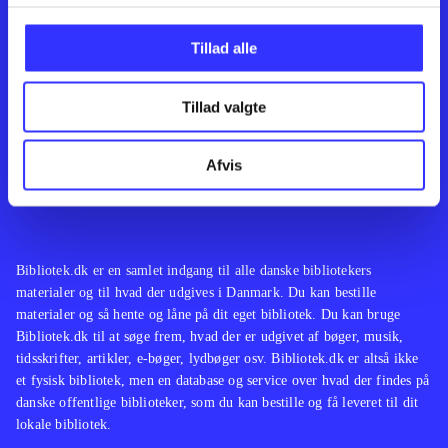
Kontakt os
Afdelinger
Om Bibliotek.dk
Bøger
Tillad alle
Hjælp og vejledning
Artikler
Kontakt os
Film
Privatlivspolitik
Musik
Tillad valgte
Leverandører
Spil
Feedback
English
Noder
Afvis
Tilgængelighedserklæring
Bibliotek.dk er en samlet indgang til alle danske bibliotekers
materialer og til hvad der udgives i Danmark. Du kan bestille
materialer og så hente og låne på dit eget bibliotek. Du kan bruge
Bibliotek.dk til at søge frem, hvad der er udgivet af bøger, musik,
tidsskrifter, artikler, e-bøger, lydbøger osv. Bibliotek.dk er altså ikke
et fysisk bibliotek, men en database og service over hvad der findes på
danske offentlige biblioteker, som du kan bestille og få leveret til dit
lokale bibliotek.