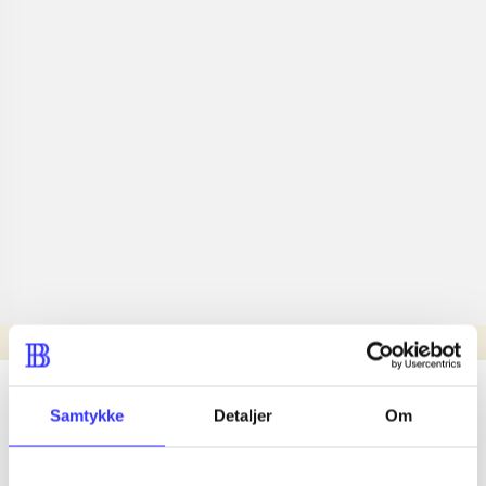
Læsetid: min.
lorem ipsum dolor sit amet ...
Samtykke
Detaljer
Om
Nyhed
lorem ipsum dolor sit amet ...