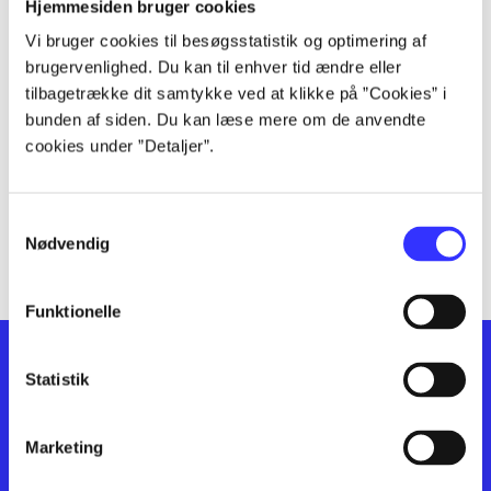
lorem ipsum dolor sit amet ...
Hjemmesiden bruger cookies
lorem ipsum dolor sit amet ...
Vi bruger cookies til besøgsstatistik og optimering af
lorem ipsum dolor sit amet ...
brugervenlighed. Du kan til enhver tid ændre eller
lorem ipsum dolor sit amet ...
tilbagetrække dit samtykke ved at klikke på ”Cookies” i
bunden af siden. Du kan læse mere om de anvendte
lorem ipsum dolor sit amet ...
cookies under ”Detaljer”.
lorem ipsum dolor sit amet ...
lorem ipsum dolor sit amet ...
lorem ipsum dolor sit amet ...
Samtykkevalg
lorem ipsum dolor sit amet ...
Nødvendig
Funktionelle
Statistik
Marketing