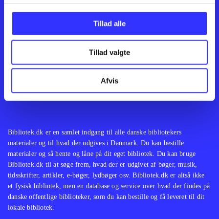
Kontakt os
Afdelinger
Om Bibliotek.dk
Bøger
Tillad alle
Hjælp og vejledning
Artikler
Kontakt os
Film
Privatlivspolitik
Musik
Tillad valgte
Leverandører
Spil
Feedback
English
Noder
Afvis
Tilgængelighedserklæring
Bibliotek.dk er en samlet indgang til alle danske bibliotekers
materialer og til hvad der udgives i Danmark. Du kan bestille
materialer og så hente og låne på dit eget bibliotek. Du kan bruge
Bibliotek.dk til at søge frem, hvad der er udgivet af bøger, musik,
tidsskrifter, artikler, e-bøger, lydbøger osv. Bibliotek.dk er altså ikke
et fysisk bibliotek, men en database og service over hvad der findes på
danske offentlige biblioteker, som du kan bestille og få leveret til dit
lokale bibliotek.