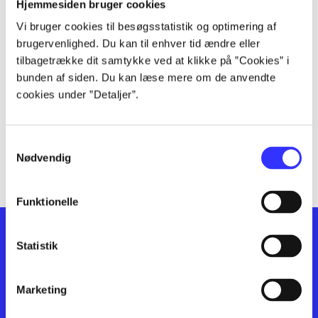
lorem ipsum dolor sit amet ...
Hjemmesiden bruger cookies
lorem ipsum dolor sit amet ...
Vi bruger cookies til besøgsstatistik og optimering af
lorem ipsum dolor sit amet ...
brugervenlighed. Du kan til enhver tid ændre eller
lorem ipsum dolor sit amet ...
tilbagetrække dit samtykke ved at klikke på ”Cookies” i
bunden af siden. Du kan læse mere om de anvendte
lorem ipsum dolor sit amet ...
cookies under ”Detaljer”.
lorem ipsum dolor sit amet ...
lorem ipsum dolor sit amet ...
lorem ipsum dolor sit amet ...
Samtykkevalg
lorem ipsum dolor sit amet ...
Nødvendig
Funktionelle
Statistik
Marketing