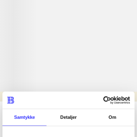
Læsetid: min.
lorem ipsum dolor sit amet ...
Samtykke
Detaljer
Om
Nyhed
lorem ipsum dolor sit amet ...