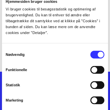
lorem ipsum dolor sit amet ...
Hjemmesiden bruger cookies
lorem ipsum dolor sit amet ...
Vi bruger cookies til besøgsstatistik og optimering af
lorem ipsum dolor sit amet ...
brugervenlighed. Du kan til enhver tid ændre eller
lorem ipsum dolor sit amet ...
tilbagetrække dit samtykke ved at klikke på ”Cookies” i
bunden af siden. Du kan læse mere om de anvendte
lorem ipsum dolor sit amet ...
cookies under ”Detaljer”.
lorem ipsum dolor sit amet ...
lorem ipsum dolor sit amet ...
lorem ipsum dolor sit amet ...
Samtykkevalg
lorem ipsum dolor sit amet ...
Nødvendig
Funktionelle
Statistik
Marketing