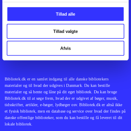
Kontakt os
Afdelinger
Om Bibliotek.dk
Bøger
Tillad alle
Hjælp og vejledning
Artikler
Kontakt os
Film
Privatlivspolitik
Musik
Tillad valgte
Leverandører
Spil
Feedback
English
Noder
Afvis
Tilgængelighedserklæring
Bibliotek.dk er en samlet indgang til alle danske bibliotekers
materialer og til hvad der udgives i Danmark. Du kan bestille
materialer og så hente og låne på dit eget bibliotek. Du kan bruge
Bibliotek.dk til at søge frem, hvad der er udgivet af bøger, musik,
tidsskrifter, artikler, e-bøger, lydbøger osv. Bibliotek.dk er altså ikke
et fysisk bibliotek, men en database og service over hvad der findes på
danske offentlige biblioteker, som du kan bestille og få leveret til dit
lokale bibliotek.