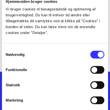
lorem ipsum dolor sit amet ...
Hjemmesiden bruger cookies
lorem ipsum dolor sit amet ...
Vi bruger cookies til besøgsstatistik og optimering af
lorem ipsum dolor sit amet ...
brugervenlighed. Du kan til enhver tid ændre eller
lorem ipsum dolor sit amet ...
tilbagetrække dit samtykke ved at klikke på ”Cookies” i
bunden af siden. Du kan læse mere om de anvendte
lorem ipsum dolor sit amet ...
cookies under ”Detaljer”.
lorem ipsum dolor sit amet ...
lorem ipsum dolor sit amet ...
lorem ipsum dolor sit amet ...
Samtykkevalg
lorem ipsum dolor sit amet ...
Nødvendig
Funktionelle
Statistik
Marketing