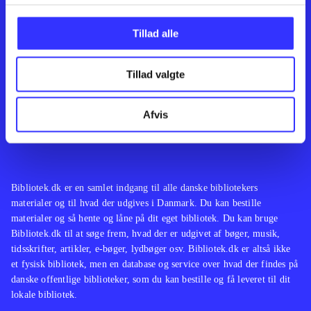
Kontakt os
Afdelinger
Om Bibliotek.dk
Bøger
Tillad alle
Hjælp og vejledning
Artikler
Kontakt os
Film
Privatlivspolitik
Musik
Tillad valgte
Leverandører
Spil
Feedback
English
Noder
Afvis
Tilgængelighedserklæring
Bibliotek.dk er en samlet indgang til alle danske bibliotekers
materialer og til hvad der udgives i Danmark. Du kan bestille
materialer og så hente og låne på dit eget bibliotek. Du kan bruge
Bibliotek.dk til at søge frem, hvad der er udgivet af bøger, musik,
tidsskrifter, artikler, e-bøger, lydbøger osv. Bibliotek.dk er altså ikke
et fysisk bibliotek, men en database og service over hvad der findes på
danske offentlige biblioteker, som du kan bestille og få leveret til dit
lokale bibliotek.