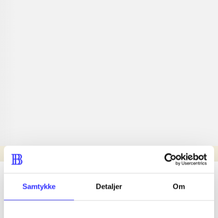
Læsetid: min.
lorem ipsum dolor sit amet ...
Samtykke
Detaljer
Om
Nyhed
lorem ipsum dolor sit amet ...