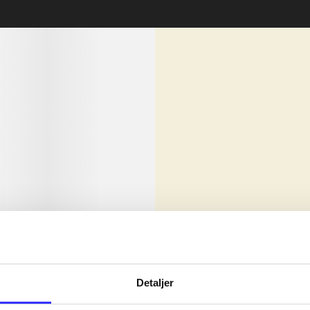
lorem ipsum dolor sit amet ...
Nyhed
olor sit amet ...
Detaljer
olor sit amet ...