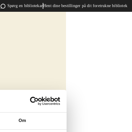
Spørg en bibliotekar
Hent dine bestillinger på dit foretrukne bibliotek
Om