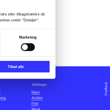
dre eller tilbagetrække dit
okies under ”Detaljer”.
Marketing
Tillad alle
Feedback
Afdelinger
k
Bøger
ning
Artikler
Film
Musik