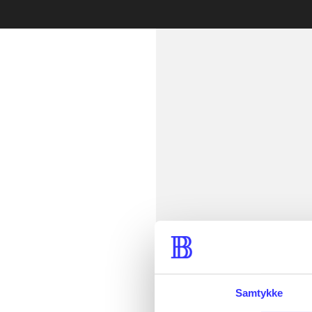
Læsetid: min.
lorem ipsum 
Samtykke
lorem ipsum 