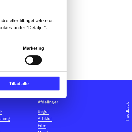
dre eller tilbagetrække dit
okies under ”Detaljer”.
Marketing
Tillad alle
Afdelinger
Feedback
dk
Bøger
dning
Artikler
Film