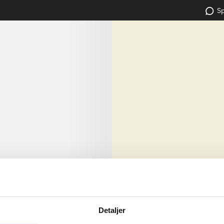
Sp
lorem ipsum dolor sit amet ...
Nyhed
dolor sit amet ...
Detaljer
dolor sit amet ...