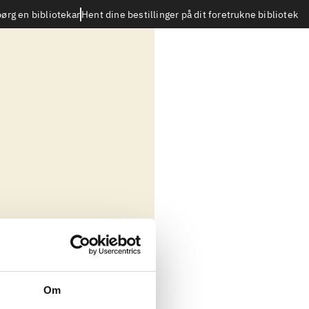
Hent dine bestillinger på dit foretrukne bibliotek
ørg en bibliotekar
Om