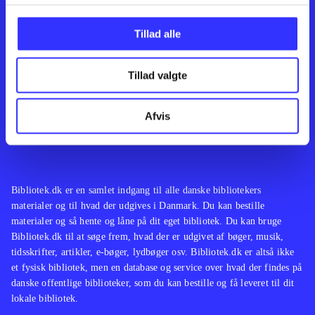
Kontakt os
Afdelinger
Om Bibliotek.dk
Bøger
Tillad alle
Hjælp og vejledning
Artikler
Kontakt os
Film
Privatlivspolitik
Musik
Tillad valgte
Leverandører
Spil
Feedback
English
Noder
Afvis
Tilgængelighedserklæring
Bibliotek.dk er en samlet indgang til alle danske bibliotekers
materialer og til hvad der udgives i Danmark. Du kan bestille
materialer og så hente og låne på dit eget bibliotek. Du kan bruge
Bibliotek.dk til at søge frem, hvad der er udgivet af bøger, musik,
tidsskrifter, artikler, e-bøger, lydbøger osv. Bibliotek.dk er altså ikke
et fysisk bibliotek, men en database og service over hvad der findes på
danske offentlige biblioteker, som du kan bestille og få leveret til dit
lokale bibliotek.