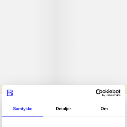
Læsetid: min.
lorem ipsum dolor sit amet ...
Samtykke
Detaljer
Om
Nyhed
lorem ipsum dolor sit amet ...