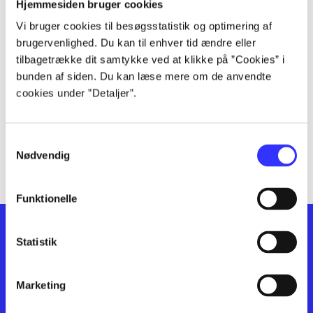
lorem ipsum dolor sit amet ...
Hjemmesiden bruger cookies
lorem ipsum dolor sit amet ...
Vi bruger cookies til besøgsstatistik og optimering af
lorem ipsum dolor sit amet ...
brugervenlighed. Du kan til enhver tid ændre eller
lorem ipsum dolor sit amet ...
tilbagetrække dit samtykke ved at klikke på ”Cookies” i
bunden af siden. Du kan læse mere om de anvendte
lorem ipsum dolor sit amet ...
cookies under ”Detaljer”.
lorem ipsum dolor sit amet ...
lorem ipsum dolor sit amet ...
lorem ipsum dolor sit amet ...
Samtykkevalg
lorem ipsum dolor sit amet ...
Nødvendig
Funktionelle
Statistik
Marketing