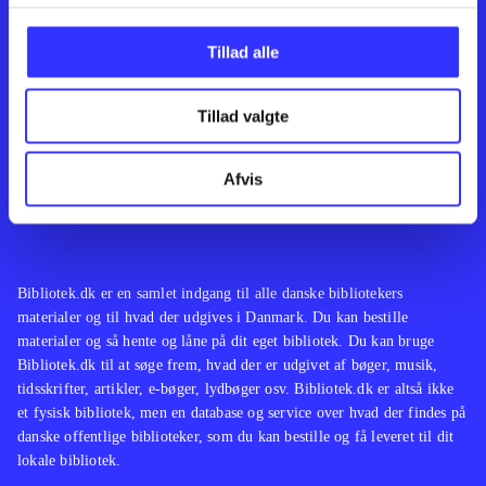
Kontakt os
Afdelinger
Om Bibliotek.dk
Bøger
Tillad alle
Hjælp og vejledning
Artikler
Kontakt os
Film
Privatlivspolitik
Musik
Tillad valgte
Leverandører
Spil
Feedback
English
Noder
Afvis
Tilgængelighedserklæring
Bibliotek.dk er en samlet indgang til alle danske bibliotekers
materialer og til hvad der udgives i Danmark. Du kan bestille
materialer og så hente og låne på dit eget bibliotek. Du kan bruge
Bibliotek.dk til at søge frem, hvad der er udgivet af bøger, musik,
tidsskrifter, artikler, e-bøger, lydbøger osv. Bibliotek.dk er altså ikke
et fysisk bibliotek, men en database og service over hvad der findes på
danske offentlige biblioteker, som du kan bestille og få leveret til dit
lokale bibliotek.