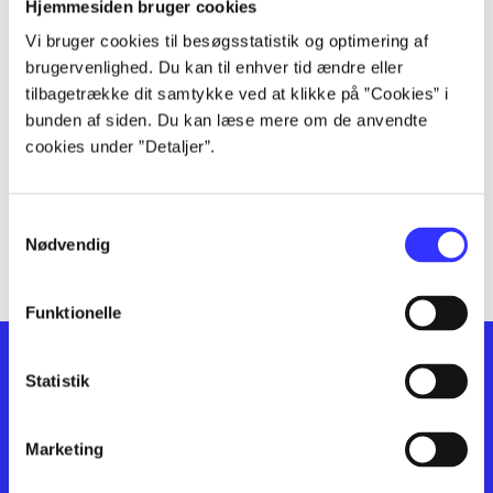
lorem ipsum dolor sit amet ...
Hjemmesiden bruger cookies
lorem ipsum dolor sit amet ...
Vi bruger cookies til besøgsstatistik og optimering af
lorem ipsum dolor sit amet ...
brugervenlighed. Du kan til enhver tid ændre eller
lorem ipsum dolor sit amet ...
tilbagetrække dit samtykke ved at klikke på ”Cookies” i
bunden af siden. Du kan læse mere om de anvendte
lorem ipsum dolor sit amet ...
cookies under ”Detaljer”.
lorem ipsum dolor sit amet ...
lorem ipsum dolor sit amet ...
lorem ipsum dolor sit amet ...
Samtykkevalg
lorem ipsum dolor sit amet ...
Nødvendig
Funktionelle
Statistik
Marketing