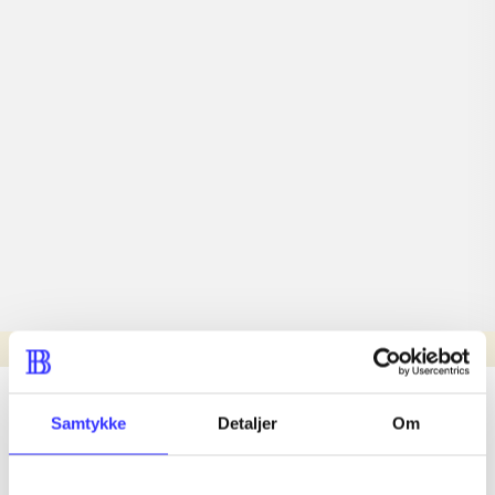
Læsetid: min.
lorem ipsum dolor sit amet ...
Samtykke
Detaljer
Om
Nyhed
lorem ipsum dolor sit amet ...