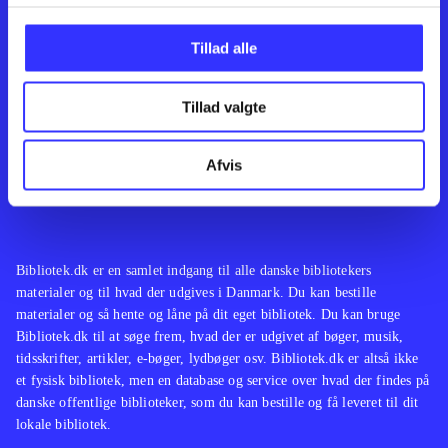
Kontakt os
Afdelinger
Om Bibliotek.dk
Bøger
Tillad alle
Hjælp og vejledning
Artikler
Kontakt os
Film
Privatlivspolitik
Musik
Tillad valgte
Leverandører
Spil
Feedback
English
Noder
Afvis
Tilgængelighedserklæring
Bibliotek.dk er en samlet indgang til alle danske bibliotekers
materialer og til hvad der udgives i Danmark. Du kan bestille
materialer og så hente og låne på dit eget bibliotek. Du kan bruge
Bibliotek.dk til at søge frem, hvad der er udgivet af bøger, musik,
tidsskrifter, artikler, e-bøger, lydbøger osv. Bibliotek.dk er altså ikke
et fysisk bibliotek, men en database og service over hvad der findes på
danske offentlige biblioteker, som du kan bestille og få leveret til dit
lokale bibliotek.