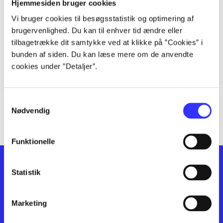
lorem ipsum dolor sit amet ...
Hjemmesiden bruger cookies
lorem ipsum dolor sit amet ...
Vi bruger cookies til besøgsstatistik og optimering af
lorem ipsum dolor sit amet ...
brugervenlighed. Du kan til enhver tid ændre eller
lorem ipsum dolor sit amet ...
tilbagetrække dit samtykke ved at klikke på ”Cookies” i
bunden af siden. Du kan læse mere om de anvendte
lorem ipsum dolor sit amet ...
cookies under ”Detaljer”.
lorem ipsum dolor sit amet ...
lorem ipsum dolor sit amet ...
lorem ipsum dolor sit amet ...
Samtykkevalg
lorem ipsum dolor sit amet ...
Nødvendig
Funktionelle
Statistik
Marketing