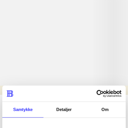
Læsetid: min.
lorem ipsum dolor sit amet ...
Samtykke
Detaljer
Om
Nyhed
lorem ipsum dolor sit amet ...