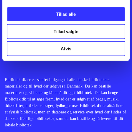
Kontakt os
Afdelinger
Om Bibliotek.dk
Bøger
Tillad alle
Hjælp og vejledning
Artikler
Kontakt os
Film
Privatlivspolitik
Musik
Tillad valgte
Leverandører
Spil
Feedback
English
Noder
Afvis
Tilgængelighedserklæring
Bibliotek.dk er en samlet indgang til alle danske bibliotekers
materialer og til hvad der udgives i Danmark. Du kan bestille
materialer og så hente og låne på dit eget bibliotek. Du kan bruge
Bibliotek.dk til at søge frem, hvad der er udgivet af bøger, musik,
tidsskrifter, artikler, e-bøger, lydbøger osv. Bibliotek.dk er altså ikke
et fysisk bibliotek, men en database og service over hvad der findes på
danske offentlige biblioteker, som du kan bestille og få leveret til dit
lokale bibliotek.