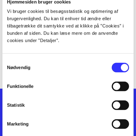
lorem ipsum dolor sit amet ...
Hjemmesiden bruger cookies
lorem ipsum dolor sit amet ...
Vi bruger cookies til besøgsstatistik og optimering af
lorem ipsum dolor sit amet ...
brugervenlighed. Du kan til enhver tid ændre eller
lorem ipsum dolor sit amet ...
tilbagetrække dit samtykke ved at klikke på ”Cookies” i
bunden af siden. Du kan læse mere om de anvendte
lorem ipsum dolor sit amet ...
cookies under ”Detaljer”.
lorem ipsum dolor sit amet ...
lorem ipsum dolor sit amet ...
lorem ipsum dolor sit amet ...
Samtykkevalg
lorem ipsum dolor sit amet ...
Nødvendig
Funktionelle
Statistik
Marketing