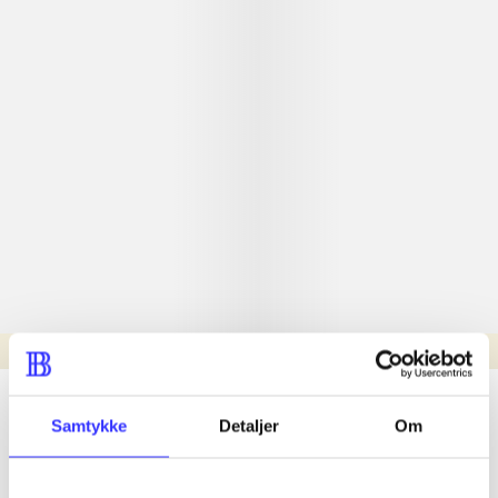
Læsetid: min.
lorem ipsum dolor sit amet ...
Samtykke
Detaljer
Om
Nyhed
lorem ipsum dolor sit amet ...