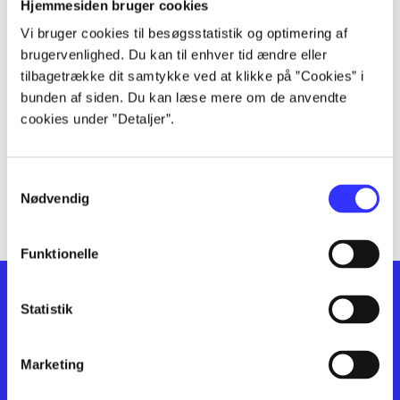
lorem ipsum dolor sit amet ...
Hjemmesiden bruger cookies
lorem ipsum dolor sit amet ...
Vi bruger cookies til besøgsstatistik og optimering af
lorem ipsum dolor sit amet ...
brugervenlighed. Du kan til enhver tid ændre eller
lorem ipsum dolor sit amet ...
tilbagetrække dit samtykke ved at klikke på ”Cookies” i
bunden af siden. Du kan læse mere om de anvendte
lorem ipsum dolor sit amet ...
cookies under ”Detaljer”.
lorem ipsum dolor sit amet ...
lorem ipsum dolor sit amet ...
lorem ipsum dolor sit amet ...
Samtykkevalg
lorem ipsum dolor sit amet ...
Nødvendig
Funktionelle
Statistik
Marketing