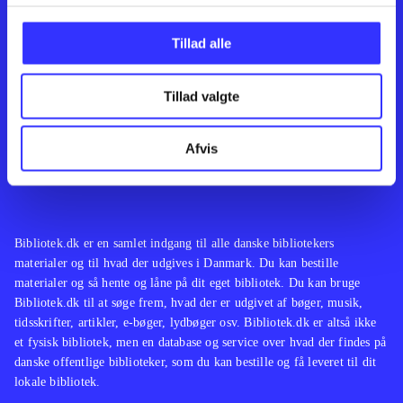
Kontakt os
Afdelinger
Om Bibliotek.dk
Bøger
Tillad alle
Hjælp og vejledning
Artikler
Kontakt os
Film
Privatlivspolitik
Musik
Tillad valgte
Leverandører
Spil
Feedback
English
Noder
Afvis
Tilgængelighedserklæring
Bibliotek.dk er en samlet indgang til alle danske bibliotekers
materialer og til hvad der udgives i Danmark. Du kan bestille
materialer og så hente og låne på dit eget bibliotek. Du kan bruge
Bibliotek.dk til at søge frem, hvad der er udgivet af bøger, musik,
tidsskrifter, artikler, e-bøger, lydbøger osv. Bibliotek.dk er altså ikke
et fysisk bibliotek, men en database og service over hvad der findes på
danske offentlige biblioteker, som du kan bestille og få leveret til dit
lokale bibliotek.