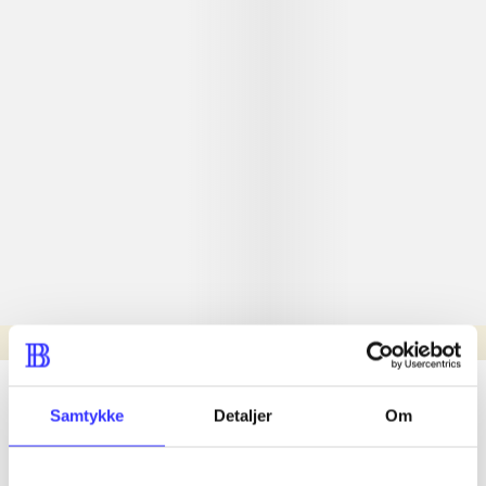
Læsetid: min.
lorem ipsum dolor sit amet ...
Samtykke
Detaljer
Om
Nyhed
lorem ipsum dolor sit amet ...