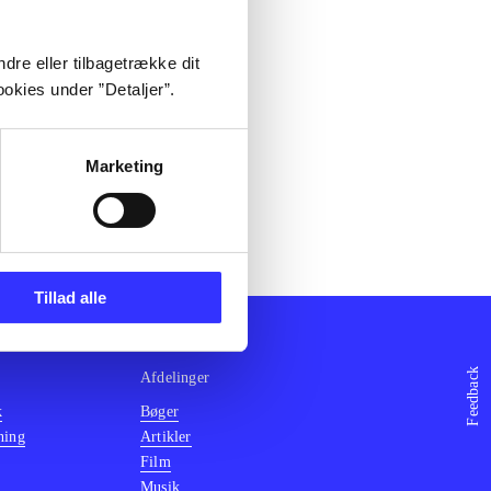
dre eller tilbagetrække dit
okies under ”Detaljer”.
Marketing
Tillad alle
Feedback
Afdelinger
k
Bøger
ning
Artikler
Film
Musik