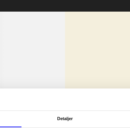
lorem ipsum dolor sit amet ...
Nyhed
olor sit amet ...
Detaljer
olor sit amet ...