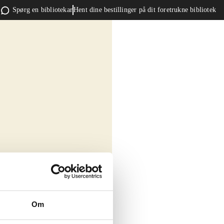
Spørg en bibliotekar
Hent dine bestillinger på dit foretrukne bibliotek
Om