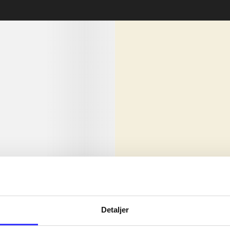
lorem ipsum dolor sit amet ...
Nyhed
olor sit amet ...
Detaljer
olor sit amet ...