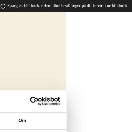
Spørg en bibliotekar
Hent dine bestillinger på dit foretrukne bibliotek
Om