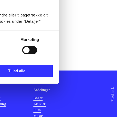
dre eller tilbagetrække dit
okies under ”Detaljer”.
Marketing
Tillad alle
Feedback
Afdelinger
k
Bøger
ning
Artikler
Film
Musik