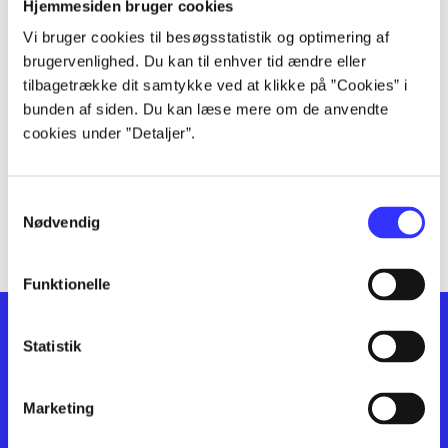
lorem ipsum dolor sit amet ...
Hjemmesiden bruger cookies
lorem ipsum dolor sit amet ...
Vi bruger cookies til besøgsstatistik og optimering af
lorem ipsum dolor sit amet ...
brugervenlighed. Du kan til enhver tid ændre eller
lorem ipsum dolor sit amet ...
tilbagetrække dit samtykke ved at klikke på ”Cookies” i
bunden af siden. Du kan læse mere om de anvendte
lorem ipsum dolor sit amet ...
cookies under ”Detaljer”.
lorem ipsum dolor sit amet ...
lorem ipsum dolor sit amet ...
lorem ipsum dolor sit amet ...
Samtykkevalg
lorem ipsum dolor sit amet ...
Nødvendig
Funktionelle
Statistik
Marketing