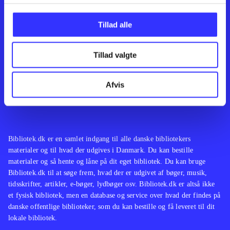
Kontakt os
Afdelinger
Om Bibliotek.dk
Bøger
Tillad alle
Hjælp og vejledning
Artikler
Kontakt os
Film
Privatlivspolitik
Musik
Tillad valgte
Leverandører
Spil
Feedback
English
Noder
Afvis
Tilgængelighedserklæring
Bibliotek.dk er en samlet indgang til alle danske bibliotekers
materialer og til hvad der udgives i Danmark. Du kan bestille
materialer og så hente og låne på dit eget bibliotek. Du kan bruge
Bibliotek.dk til at søge frem, hvad der er udgivet af bøger, musik,
tidsskrifter, artikler, e-bøger, lydbøger osv. Bibliotek.dk er altså ikke
et fysisk bibliotek, men en database og service over hvad der findes på
danske offentlige biblioteker, som du kan bestille og få leveret til dit
lokale bibliotek.