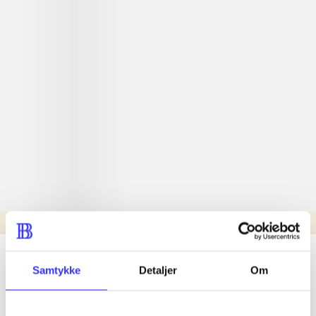
Læsetid: min.
lorem ipsum dolor sit amet ...
Samtykke
Detaljer
Om
Nyhed
lorem ipsum dolor sit amet ...