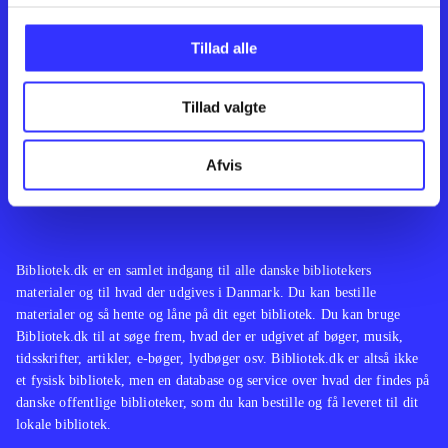
Kontakt os
Afdelinger
Om Bibliotek.dk
Bøger
Tillad alle
Hjælp og vejledning
Artikler
Kontakt os
Film
Privatlivspolitik
Musik
Tillad valgte
Leverandører
Spil
Feedback
English
Noder
Afvis
Tilgængelighedserklæring
Bibliotek.dk er en samlet indgang til alle danske bibliotekers
materialer og til hvad der udgives i Danmark. Du kan bestille
materialer og så hente og låne på dit eget bibliotek. Du kan bruge
Bibliotek.dk til at søge frem, hvad der er udgivet af bøger, musik,
tidsskrifter, artikler, e-bøger, lydbøger osv. Bibliotek.dk er altså ikke
et fysisk bibliotek, men en database og service over hvad der findes på
danske offentlige biblioteker, som du kan bestille og få leveret til dit
lokale bibliotek.