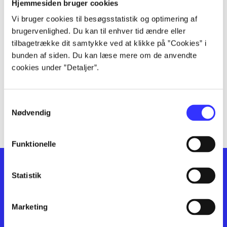
lorem ipsum dolor sit amet ...
Hjemmesiden bruger cookies
lorem ipsum dolor sit amet ...
Vi bruger cookies til besøgsstatistik og optimering af
lorem ipsum dolor sit amet ...
brugervenlighed. Du kan til enhver tid ændre eller
lorem ipsum dolor sit amet ...
tilbagetrække dit samtykke ved at klikke på ”Cookies” i
bunden af siden. Du kan læse mere om de anvendte
lorem ipsum dolor sit amet ...
cookies under ”Detaljer”.
lorem ipsum dolor sit amet ...
lorem ipsum dolor sit amet ...
lorem ipsum dolor sit amet ...
Samtykkevalg
lorem ipsum dolor sit amet ...
Nødvendig
Funktionelle
Statistik
Marketing