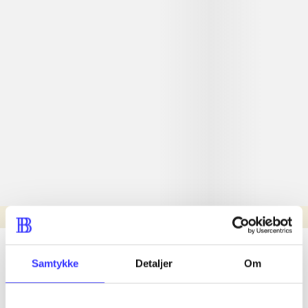
Læsetid: min.
lorem ipsum dolor sit amet ...
Samtykke
Detaljer
Om
Nyhed
lorem ipsum dolor sit amet ...