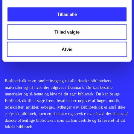
Kontakt os
Afdelinger
Om Bibliotek.dk
Bøger
Tillad alle
Hjælp og vejledning
Artikler
Kontakt os
Film
Privatlivspolitik
Musik
Tillad valgte
Leverandører
Spil
Feedback
English
Noder
Afvis
Tilgængelighedserklæring
Bibliotek.dk er en samlet indgang til alle danske bibliotekers
materialer og til hvad der udgives i Danmark. Du kan bestille
materialer og så hente og låne på dit eget bibliotek. Du kan bruge
Bibliotek.dk til at søge frem, hvad der er udgivet af bøger, musik,
tidsskrifter, artikler, e-bøger, lydbøger osv. Bibliotek.dk er altså ikke
et fysisk bibliotek, men en database og service over hvad der findes på
danske offentlige biblioteker, som du kan bestille og få leveret til dit
lokale bibliotek.