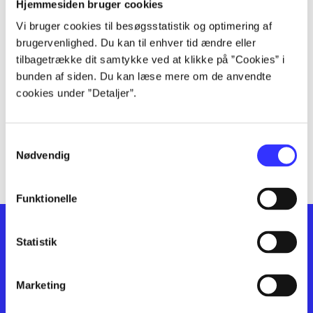
lorem ipsum dolor sit amet ...
Hjemmesiden bruger cookies
lorem ipsum dolor sit amet ...
Vi bruger cookies til besøgsstatistik og optimering af
lorem ipsum dolor sit amet ...
brugervenlighed. Du kan til enhver tid ændre eller
lorem ipsum dolor sit amet ...
tilbagetrække dit samtykke ved at klikke på ”Cookies” i
bunden af siden. Du kan læse mere om de anvendte
lorem ipsum dolor sit amet ...
cookies under ”Detaljer”.
lorem ipsum dolor sit amet ...
lorem ipsum dolor sit amet ...
lorem ipsum dolor sit amet ...
Samtykkevalg
lorem ipsum dolor sit amet ...
Nødvendig
Funktionelle
Statistik
Marketing