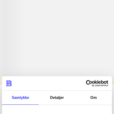
Læsetid: min.
lorem ipsum dolor sit amet ...
Samtykke
Detaljer
Om
Nyhed
lorem ipsum dolor sit amet ...