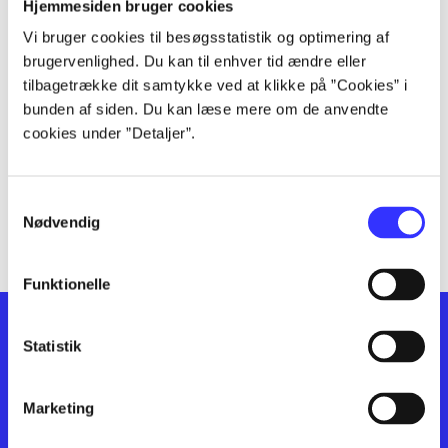
lorem ipsum dolor sit amet ...
Hjemmesiden bruger cookies
lorem ipsum dolor sit amet ...
Vi bruger cookies til besøgsstatistik og optimering af
lorem ipsum dolor sit amet ...
brugervenlighed. Du kan til enhver tid ændre eller
lorem ipsum dolor sit amet ...
tilbagetrække dit samtykke ved at klikke på ”Cookies” i
bunden af siden. Du kan læse mere om de anvendte
lorem ipsum dolor sit amet ...
cookies under ”Detaljer”.
lorem ipsum dolor sit amet ...
lorem ipsum dolor sit amet ...
lorem ipsum dolor sit amet ...
Samtykkevalg
lorem ipsum dolor sit amet ...
Nødvendig
Funktionelle
Statistik
Marketing