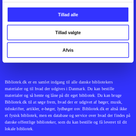
Kontakt os
Afdelinger
Om Bibliotek.dk
Bøger
Tillad alle
Hjælp og vejledning
Artikler
Kontakt os
Film
Privatlivspolitik
Musik
Tillad valgte
Leverandører
Spil
Feedback
English
Noder
Afvis
Tilgængelighedserklæring
Bibliotek.dk er en samlet indgang til alle danske bibliotekers
materialer og til hvad der udgives i Danmark. Du kan bestille
materialer og så hente og låne på dit eget bibliotek. Du kan bruge
Bibliotek.dk til at søge frem, hvad der er udgivet af bøger, musik,
tidsskrifter, artikler, e-bøger, lydbøger osv. Bibliotek.dk er altså ikke
et fysisk bibliotek, men en database og service over hvad der findes på
danske offentlige biblioteker, som du kan bestille og få leveret til dit
lokale bibliotek.