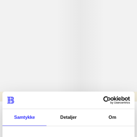
Læsetid: min.
lorem ipsum dolor sit amet ...
Samtykke
Detaljer
Om
Nyhed
lorem ipsum dolor sit amet ...