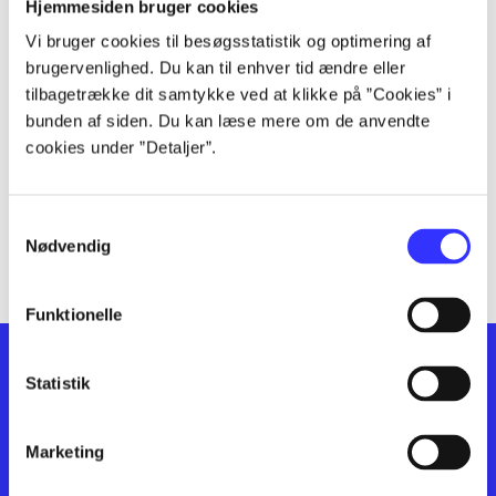
lorem ipsum dolor sit amet ...
Hjemmesiden bruger cookies
lorem ipsum dolor sit amet ...
Vi bruger cookies til besøgsstatistik og optimering af
lorem ipsum dolor sit amet ...
brugervenlighed. Du kan til enhver tid ændre eller
lorem ipsum dolor sit amet ...
tilbagetrække dit samtykke ved at klikke på ”Cookies” i
bunden af siden. Du kan læse mere om de anvendte
lorem ipsum dolor sit amet ...
cookies under ”Detaljer”.
lorem ipsum dolor sit amet ...
lorem ipsum dolor sit amet ...
lorem ipsum dolor sit amet ...
Samtykkevalg
lorem ipsum dolor sit amet ...
Nødvendig
Funktionelle
Statistik
Marketing