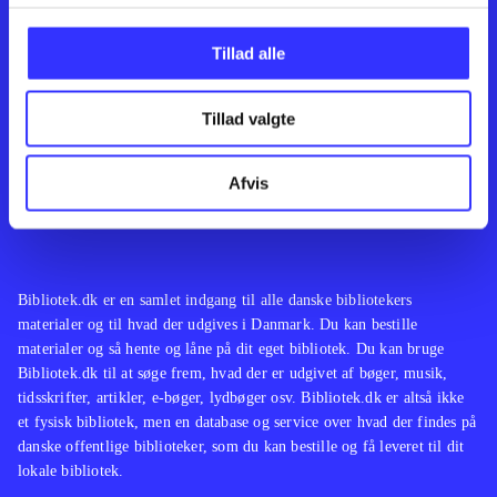
Kontakt os
Afdelinger
Om Bibliotek.dk
Bøger
Tillad alle
Hjælp og vejledning
Artikler
Kontakt os
Film
Privatlivspolitik
Musik
Tillad valgte
Leverandører
Spil
Feedback
English
Noder
Afvis
Tilgængelighedserklæring
Bibliotek.dk er en samlet indgang til alle danske bibliotekers
materialer og til hvad der udgives i Danmark. Du kan bestille
materialer og så hente og låne på dit eget bibliotek. Du kan bruge
Bibliotek.dk til at søge frem, hvad der er udgivet af bøger, musik,
tidsskrifter, artikler, e-bøger, lydbøger osv. Bibliotek.dk er altså ikke
et fysisk bibliotek, men en database og service over hvad der findes på
danske offentlige biblioteker, som du kan bestille og få leveret til dit
lokale bibliotek.