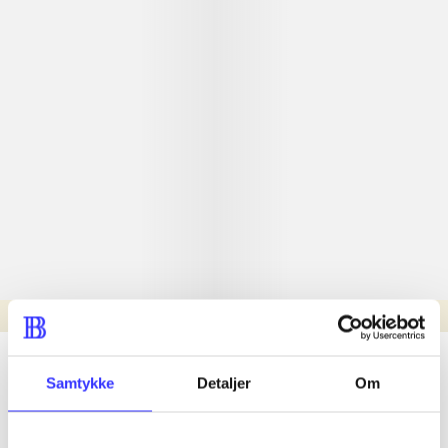
Læsetid: min.
lorem ipsum dolor sit amet ...
Samtykke
Detaljer
Om
Nyhed
lorem ipsum dolor sit amet ...