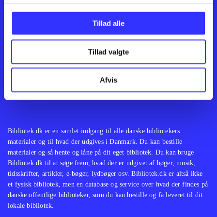
Kontakt os
Afdelinger
Om Bibliotek.dk
Bøger
Tillad alle
Hjælp og vejledning
Artikler
Kontakt os
Film
Privatlivspolitik
Musik
Tillad valgte
Leverandører
Spil
Feedback
English
Noder
Afvis
Tilgængelighedserklæring
Bibliotek.dk er en samlet indgang til alle danske bibliotekers
materialer og til hvad der udgives i Danmark. Du kan bestille
materialer og så hente og låne på dit eget bibliotek. Du kan bruge
Bibliotek.dk til at søge frem, hvad der er udgivet af bøger, musik,
tidsskrifter, artikler, e-bøger, lydbøger osv. Bibliotek.dk er altså ikke
et fysisk bibliotek, men en database og service over hvad der findes på
danske offentlige biblioteker, som du kan bestille og få leveret til dit
lokale bibliotek.