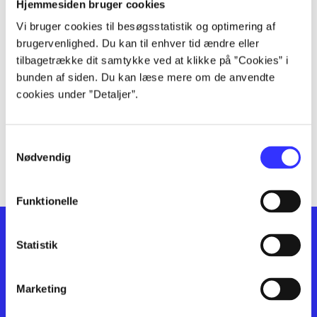
lorem ipsum dolor sit amet ...
Hjemmesiden bruger cookies
lorem ipsum dolor sit amet ...
Vi bruger cookies til besøgsstatistik og optimering af
lorem ipsum dolor sit amet ...
brugervenlighed. Du kan til enhver tid ændre eller
lorem ipsum dolor sit amet ...
tilbagetrække dit samtykke ved at klikke på ”Cookies” i
bunden af siden. Du kan læse mere om de anvendte
lorem ipsum dolor sit amet ...
cookies under ”Detaljer”.
lorem ipsum dolor sit amet ...
lorem ipsum dolor sit amet ...
lorem ipsum dolor sit amet ...
Samtykkevalg
lorem ipsum dolor sit amet ...
Nødvendig
Funktionelle
Statistik
Marketing