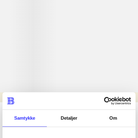
Læsetid: min.
lorem ipsum dolor sit amet ...
Samtykke
Detaljer
Om
Nyhed
lorem ipsum dolor sit amet ...