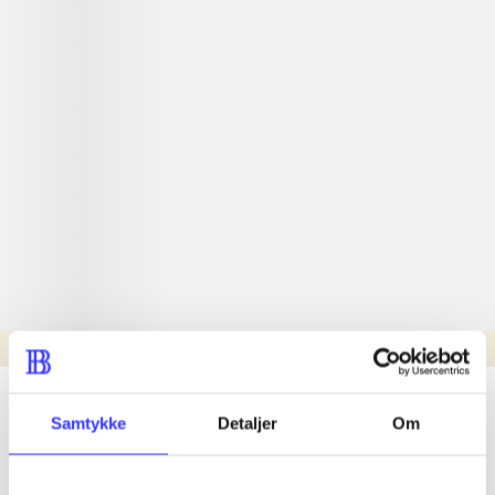
Læsetid: min.
lorem ipsum dolor sit amet ...
Samtykke
Detaljer
Om
Nyhed
lorem ipsum dolor sit amet ...