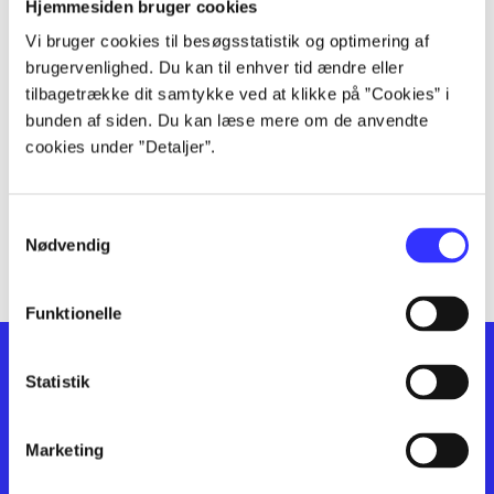
lorem ipsum dolor sit amet ...
Hjemmesiden bruger cookies
lorem ipsum dolor sit amet ...
Vi bruger cookies til besøgsstatistik og optimering af
lorem ipsum dolor sit amet ...
brugervenlighed. Du kan til enhver tid ændre eller
lorem ipsum dolor sit amet ...
tilbagetrække dit samtykke ved at klikke på ”Cookies” i
bunden af siden. Du kan læse mere om de anvendte
lorem ipsum dolor sit amet ...
cookies under ”Detaljer”.
lorem ipsum dolor sit amet ...
lorem ipsum dolor sit amet ...
lorem ipsum dolor sit amet ...
Samtykkevalg
lorem ipsum dolor sit amet ...
Nødvendig
Funktionelle
Statistik
Marketing