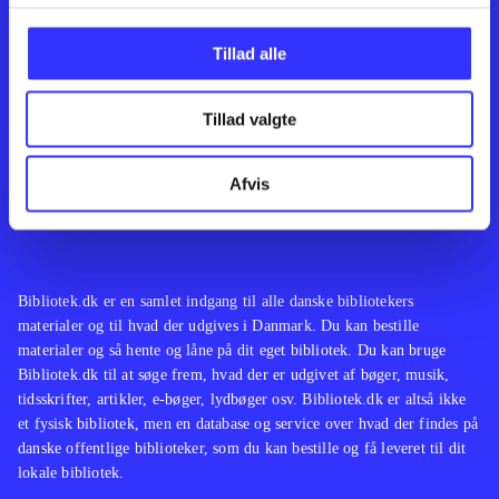
Kontakt os
Afdelinger
Om Bibliotek.dk
Bøger
Tillad alle
Hjælp og vejledning
Artikler
Kontakt os
Film
Privatlivspolitik
Musik
Tillad valgte
Leverandører
Spil
Feedback
English
Noder
Afvis
Tilgængelighedserklæring
Bibliotek.dk er en samlet indgang til alle danske bibliotekers
materialer og til hvad der udgives i Danmark. Du kan bestille
materialer og så hente og låne på dit eget bibliotek. Du kan bruge
Bibliotek.dk til at søge frem, hvad der er udgivet af bøger, musik,
tidsskrifter, artikler, e-bøger, lydbøger osv. Bibliotek.dk er altså ikke
et fysisk bibliotek, men en database og service over hvad der findes på
danske offentlige biblioteker, som du kan bestille og få leveret til dit
lokale bibliotek.