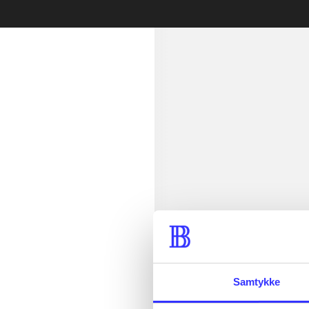
Læsetid: min.
lorem ipsum d
Samtykke
lorem ipsum d