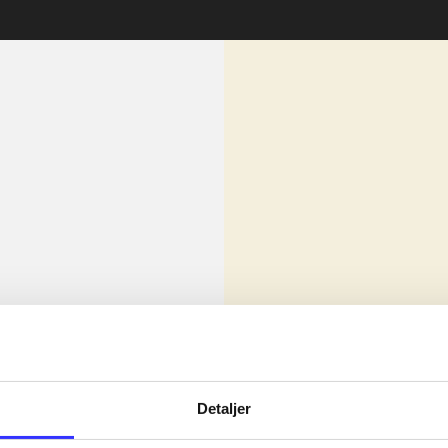
lorem ipsum dolor sit amet ...
Nyhed
olor sit amet ...
Detaljer
olor sit amet ...