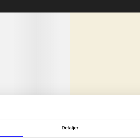
lorem ipsum dolor sit amet ...
Nyhed
olor sit amet ...
Detaljer
olor sit amet ...