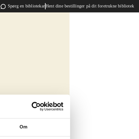
Spørg en bibliotekar
Hent dine bestillinger på dit foretrukne bibliotek
Om