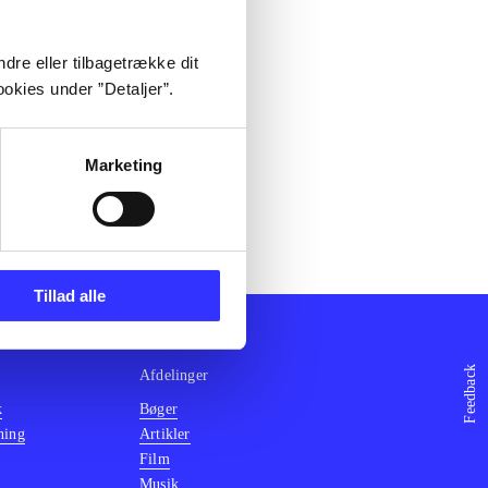
dre eller tilbagetrække dit
okies under ”Detaljer”.
Marketing
Tillad alle
Feedback
Afdelinger
k
Bøger
ning
Artikler
Film
Musik