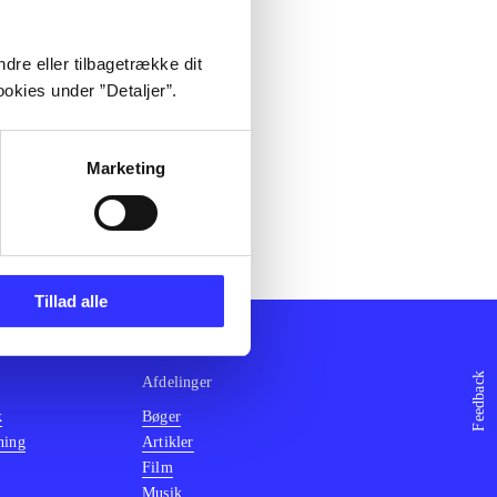
dre eller tilbagetrække dit
okies under ”Detaljer”.
Marketing
Tillad alle
Feedback
Afdelinger
k
Bøger
ning
Artikler
Film
Musik