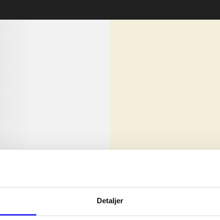
lorem ipsum dolor sit amet ...
Nyhed
olor sit amet ...
Detaljer
olor sit amet ...