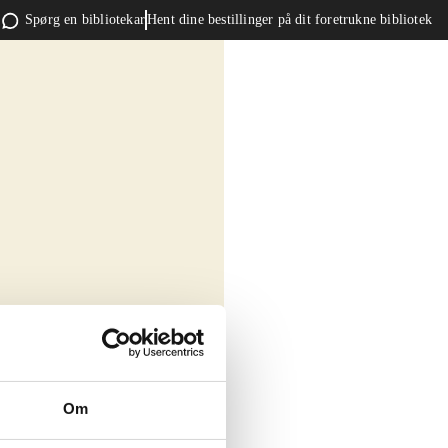
Spørg en bibliotekar
Hent dine bestillinger på dit foretrukne bibliotek
Om