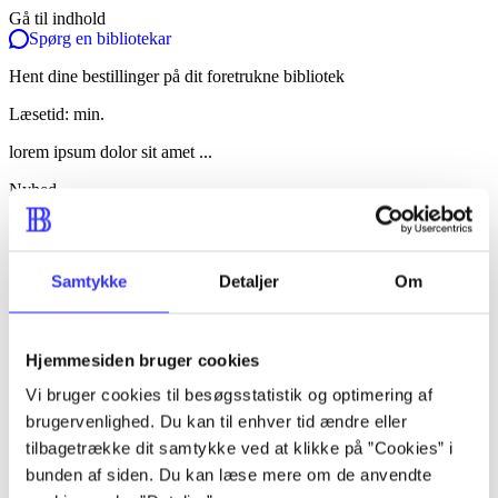
Gå til indhold
Spørg en bibliotekar
Hent dine bestillinger på dit foretrukne bibliotek
Læsetid: min.
lorem ipsum dolor sit amet ...
Nyhed
lorem ipsum dolor sit amet ...
lorem ipsum dolor sit amet ...
Samtykke
Detaljer
Om
lorem ipsum dolor sit amet ...
lorem ipsum dolor sit amet ...
Hjemmesiden bruger cookies
lorem ipsum dolor sit amet ...
Vi bruger cookies til besøgsstatistik og optimering af
lorem ipsum dolor sit amet ...
brugervenlighed. Du kan til enhver tid ændre eller
tilbagetrække dit samtykke ved at klikke på ”Cookies” i
lorem ipsum dolor sit amet ...
bunden af siden. Du kan læse mere om de anvendte
lorem ipsum dolor sit amet ...